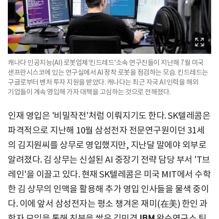
캐나다 인공지능(AI) 로봇업체'킨드레드'소속 연구진들이 지난해 7월 미국
샌프란시스코에 있는 연구실에서 AI 장착 로봇을 점검하는 모습. 킨드레드는
구글로부터 벤처 투자 지원을 받았다. 캐나다는 최근 자국 AI 인력을 해외
기업들이 계속 영입해 가자 대책을 고심하는 것으로 전해졌다.
인재 영입은 '비밀작전'처럼 이뤄지기도 한다. SK텔레콤은
파격적으로 지난해 10월 삼성전자 전문연구원이던 31세
의 김지원씨를 상무로 영입했지만, 지난달 말에야 외부로
알려졌다. 김 상무는 신설된 AI 중장기 전략 담당 부서 'T브
레인'을 이끌고 있다. 현재 SK텔레콤은 미국 MIT에서 수학
한 김 상무의 인맥을 활용해 추가 영입 인사들을 물색 중이
다. 이에 앞서 삼성전자는 평소 챙겨온 재미(在美) 한인 과
학자 모임을 통해 친분을 쌓은 김민경
IBM
왓슨연구소 팀