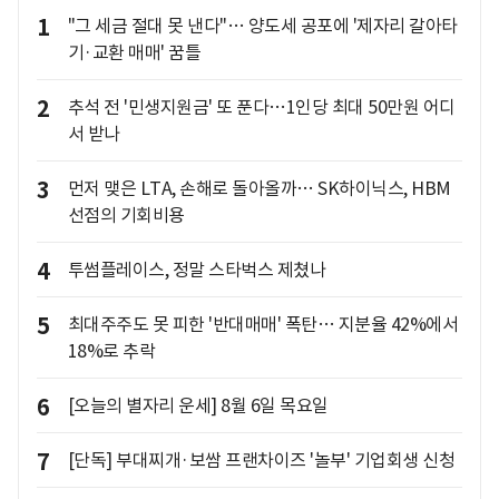
1
"그 세금 절대 못 낸다"… 양도세 공포에 '제자리 갈아타
기·교환 매매' 꿈틀
2
추석 전 '민생지원금' 또 푼다…1인당 최대 50만원 어디
서 받나
3
먼저 맺은 LTA, 손해로 돌아올까… SK하이닉스, HBM
선점의 기회비용
4
투썸플레이스, 정말 스타벅스 제쳤나
5
최대주주도 못 피한 '반대매매' 폭탄… 지분율 42%에서
18%로 추락
6
[오늘의 별자리 운세] 8월 6일 목요일
7
[단독] 부대찌개·보쌈 프랜차이즈 '놀부' 기업회생 신청