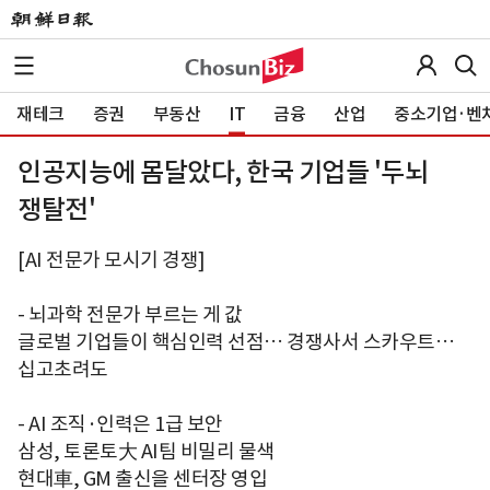
재테크
증권
부동산
IT
금융
산업
중소기업·벤
인공지능에 몸달았다, 한국 기업들 '두뇌
쟁탈전'
[AI 전문가 모시기 경쟁]
- 뇌과학 전문가 부르는 게 값
글로벌 기업들이 핵심인력 선점… 경쟁사서 스카우트…
십고초려도
- AI 조직·인력은 1급 보안
삼성, 토론토大 AI팀 비밀리 물색
현대車, GM 출신을 센터장 영입