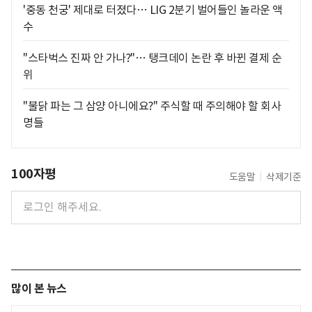
'중동 천궁' 제대로 터졌다… LIG 2분기 벌어들인 놀라운 액
수
"스타벅스 진짜 안 가나?"… 탱크데이 논란 후 바뀐 결제 순
위
"불닭 파는 그 삼양 아니에요?" 주식할 때 주의해야 할 회사
명들
100자평
도움말
삭제기준
많이 본 뉴스