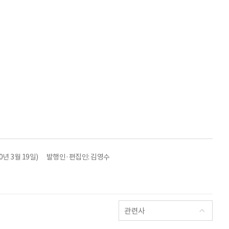
년 3월 19일)
발행인·편집인: 김영수
관련사