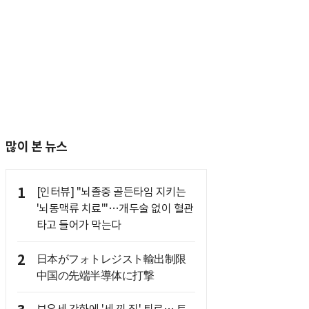
많이 본 뉴스
1
[인터뷰] "뇌졸중 골든타임 지키는
'뇌동맥류 치료'"…개두술 없이 혈관
타고 들어가 막는다
2
日本がフォトレジスト輸出制限
中国の先端半導体に打撃
보유세 강화에 '세 낀 집' 퇴로… 토