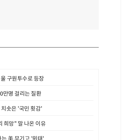
 띄울 구원투수로 등장
10만명 걸리는 질환
치솟은 '국민 횟감'
 희망" 말 나온 이유
는 美 무기고 '위태'