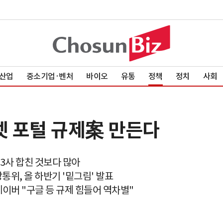
산업
중소기업·벤처
바이오
유통
정책
정치
사회
넷 포털 규제案 만든다
3사 합친 것보다 많아
통위, 올 하반기 '밑그림' 발표
네이버 "구글 등 규제 힘들어 역차별"