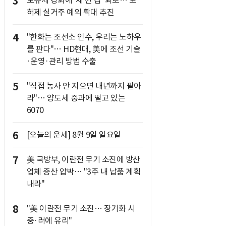
3
허제 실거주 예외 확대 추진
4
"한화는 조선소 인수, 우리는 노하우
를 판다"… HD현대, 美에 조선 기술
·운영·관리 방법 수출
5
"직접 농사 안 지으면 내년까지 팔아
라"… 양도세 중과에 떨고 있는
6070
6
[오늘의 운세] 8월 9일 일요일
7
美 국방부, 이란전 무기 소진에 방산
업체 증산 압박… "3주 내 납품 계획
내라"
8
"美 이란전 무기 소진… 장기화 시
중·러에 유리"