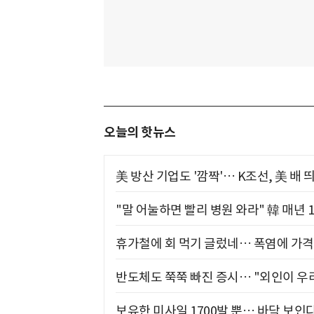
오늘의 핫뉴스
美 방산 기업도 '깜짝'… K조선, 美 배
"말 어눌하면 빨리 병원 와라" 韓 매년 
휴가철에 회 먹기 글렀네… 폭염에 가격 
반도체도 쭉쭉 빠진 증시… "외인이 우리
보유한 미사일 1700발 뿐… 바닥 보인다