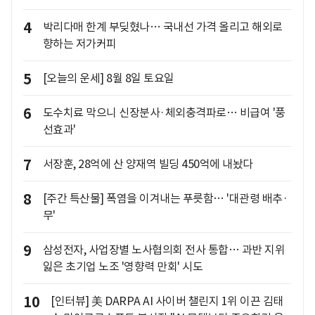
4
박리다매 한계 부딪혔나… 국내선 가격 올리고 해외로
향하는 저가커피
5
[오늘의 운세] 8월 8일 토요일
6
도수치료 막으니 신장분사·체외충격파로… 비급여 '풍
선효과'
7
서장훈, 28억에 산 양재역 빌딩 450억에 내놨다
8
[주간 특산물] 폭염을 이겨내는 푸릇함… '대관령 배추·
무'
9
삼성전자, 사업장별 노사협의회 전사 통합… 과반 지위
잃은 초기업 노조 '영향력 만회' 시도
10
[인터뷰] 美 DARPA AI 사이버 챌린지 1위 이끈 김태