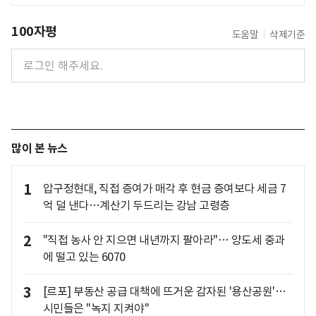
100자평
도움말
삭제기준
많이 본 뉴스
1
압구정현대, 직접 증여가 매각 후 현금 증여보다 세금 7
억 덜 낸다…계산기 두드리는 강남 고령층
2
"직접 농사 안 지으면 내년까지 팔아라"… 양도세 중과
에 떨고 있는 6070
3
[르포] 부동산 공급 대책에 뜨거운 감자된 '용산공원'…
시민들은 "녹지 지켜야"