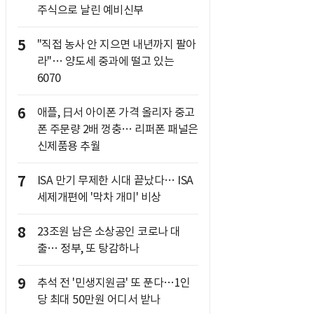
주식으로 날린 예비신부
5
"직접 농사 안 지으면 내년까지 팔아
라"… 양도세 중과에 떨고 있는
6070
6
애플, 日서 아이폰 가격 올리자 중고
폰 주문량 2배 껑충… 리퍼폰 패널은
신제품용 추월
7
ISA 만기 무제한 시대 끝났다… ISA
세제개편에 '막차 개미' 비상
8
23조원 남은 소상공인 코로나 대
출… 정부, 또 탕감하나
9
추석 전 '민생지원금' 또 푼다…1인
당 최대 50만원 어디서 받나