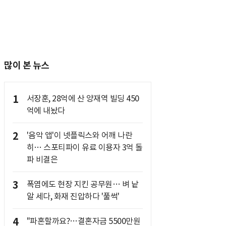
많이 본 뉴스
1
서장훈, 28억에 산 양재역 빌딩 450
억에 내놨다
2
'음악 앱'이 넷플릭스와 어깨 나란
히… 스포티파이 유료 이용자 3억 돌
파 비결은
3
폭염에도 현장 지킨 공무원… 벼 낱
알 세다, 화재 진압하다 '풀썩'
4
"파혼할까요?…결혼자금 5500만원