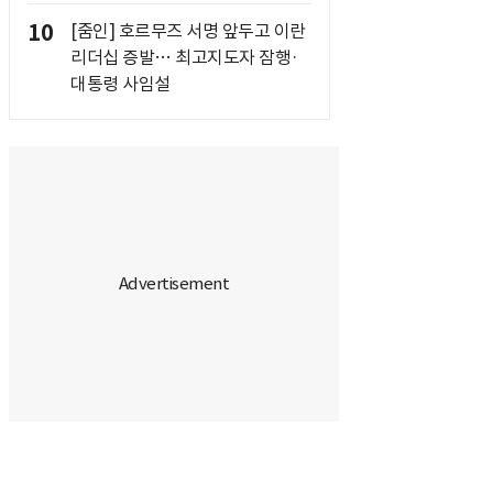
10
[줌인] 호르무즈 서명 앞두고 이란
리더십 증발… 최고지도자 잠행·
대통령 사임설