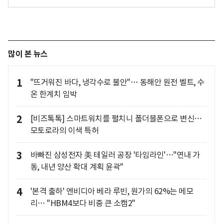
많이 본 뉴스
1
"뜨거워진 바다, 냉각수로 불안"… 동해안 원전 벨트, 수
온 한계치 임박
2
[비즈톡톡] 스마트워치를 펼치니 폴더블폰으로 변신…
모토로라의 이색 특허
3
바빠진 삼성전자 美 테일러 공장 '타임라인'…"연내 가
동, 내년 양산 확대 계획 윤곽"
4
'본격 출하' 엔비디아 베라 루빈, 원가의 62%는 메모
리… "HBM4보다 비중 큰 소캠2"