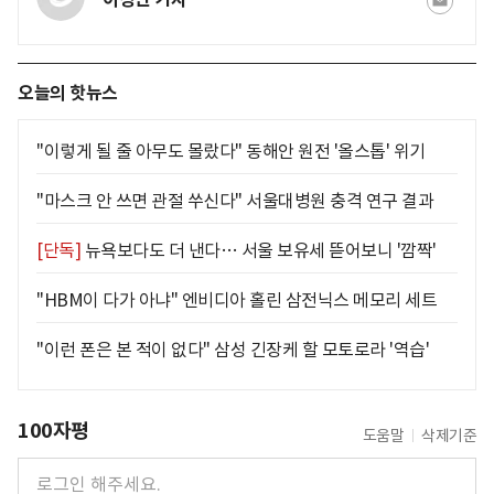
오늘의 핫뉴스
"이렇게 될 줄 아무도 몰랐다" 동해안 원전 '올스톱' 위기
"마스크 안 쓰면 관절 쑤신다" 서울대병원 충격 연구 결과
[단독]
뉴욕보다도 더 낸다… 서울 보유세 뜯어보니 '깜짝'
"HBM이 다가 아냐" 엔비디아 홀린 삼전닉스 메모리 세트
"이런 폰은 본 적이 없다" 삼성 긴장케 할 모토로라 '역습'
100자평
도움말
삭제기준