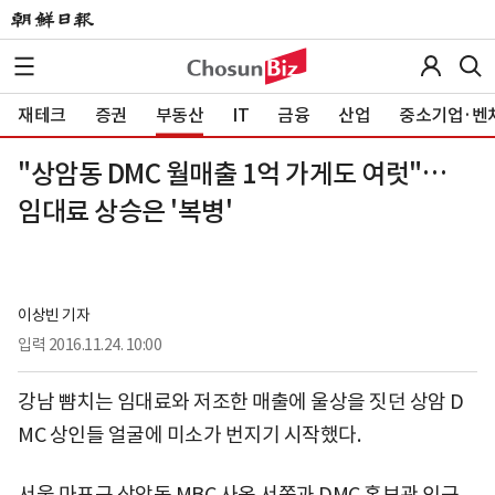
재테크
증권
부동산
IT
금융
산업
중소기업·벤
"상암동 DMC 월매출 1억 가게도 여럿"…
임대료 상승은 '복병'
이상빈 기자
입력
2016.11.24. 10:00
강남 뺨치는 임대료와 저조한 매출에 울상을 짓던 상암 D
MC 상인들 얼굴에 미소가 번지기 시작했다.
서울 마포구 상암동 MBC 사옥 서쪽과 DMC 홍보관 인근