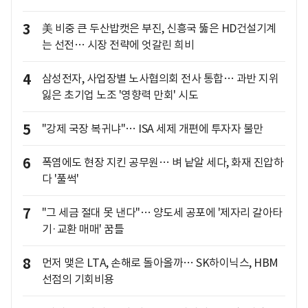
3
美 비중 큰 두산밥캣은 부진, 신흥국 뚫은 HD건설기계
는 선전… 시장 전략에 엇갈린 희비
4
삼성전자, 사업장별 노사협의회 전사 통합… 과반 지위
잃은 초기업 노조 '영향력 만회' 시도
5
"강제 국장 복귀냐"… ISA 세제 개편에 투자자 불만
6
폭염에도 현장 지킨 공무원… 벼 낱알 세다, 화재 진압하
다 '풀썩'
7
"그 세금 절대 못 낸다"… 양도세 공포에 '제자리 갈아타
기·교환 매매' 꿈틀
8
먼저 맺은 LTA, 손해로 돌아올까… SK하이닉스, HBM
선점의 기회비용