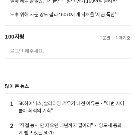
절세 혜택 쏠쏠했는데 끝?… "일단 만기 100년씩 늘려라"
노후 위해 사둔 땅도 팔라? 6070에게 닥쳐올 '세금 폭탄'
100자평
도움말
삭제기준
많이 본 뉴스
1
SK하이닉스, 솔리다임 키우기 나선 이유는…"이번 사이
클이 최적의 기회"
2
"직접 농사 안 지으면 내년까지 팔아라"… 양도세 중과
에 떨고 있는 6070