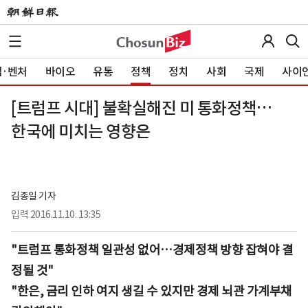
·벤처
바이오
유통
정책
정치
사회
국제
사이
[트럼프 시대] 불확실해진 미 통화정책…
한국에 미치는 영향은
김종일 기자
입력
2016.11.10. 13:35
"트럼프 통화정책 일관성 없어…경제정책 방향 잡혀야 결
정될 것"
"한은, 금리 인하 여지 생길 수 있지만 경제 뇌관 가계부채