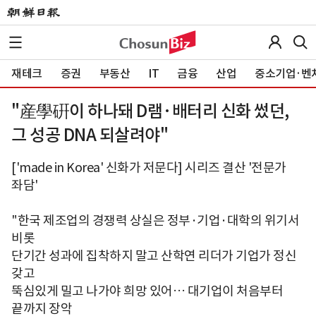
재테크
증권
부동산
IT
금융
산업
중소기업·벤
"産學硏이 하나돼 D램·배터리 신화 썼던,
그 성공 DNA 되살려야"
['made in Korea' 신화가 저문다] 시리즈 결산 '전문가
좌담'
"한국 제조업의 경쟁력 상실은 정부·기업·대학의 위기서
비롯
단기간 성과에 집착하지 말고 산학연 리더가 기업가 정신
갖고
뚝심있게 밀고 나가야 희망 있어… 대기업이 처음부터
끝까지 장악