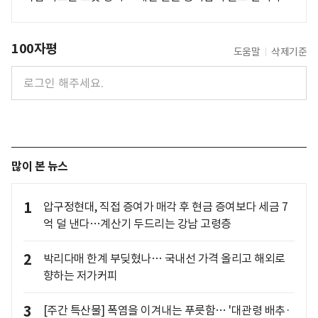
100자평
도움말
삭제기준
많이 본 뉴스
1
압구정현대, 직접 증여가 매각 후 현금 증여보다 세금 7
억 덜 낸다…계산기 두드리는 강남 고령층
2
박리다매 한계 부딪혔나… 국내선 가격 올리고 해외로
향하는 저가커피
3
[주간 특산물] 폭염을 이겨내는 푸릇함… '대관령 배추·