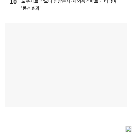
10
도수치료 막으니 신장분사·체외충격파로… 비급여
'풍선효과'