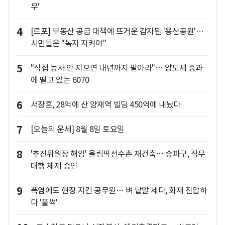
무'
4
[르포] 부동산 공급 대책에 뜨거운 감자된 '용산공원'…
시민들은 "녹지 지켜야"
5
"직접 농사 안 지으면 내년까지 팔아라"… 양도세 중과
에 떨고 있는 6070
6
서장훈, 28억에 산 양재역 빌딩 450억에 내놨다
7
[오늘의 운세] 8월 8일 토요일
8
'추진위원장 해임' 올림픽선수촌 재건축… 송파구, 직무
대행 체제 승인
9
폭염에도 현장 지킨 공무원… 벼 낱알 세다, 화재 진압하
다 '풀썩'