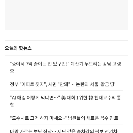
오늘의 핫뉴스
"증여세 7억 줄이는 법 있구먼!" 계산기 두드리는 강남 고령
층
정부 "아파트 짓자", 시민 "안돼"… 논란의 서울 '황금 땅'
"AI 해킹 어떻게 막냐면…" 美 대회 1위한 韓 천재교수의 통
찰
"도수치료 그거 하지 마세요~" 병원들의 새로운 꼼수 진료
바람 가르는 보닛 장착… 세단 같은 승차감의 볼보 전기차