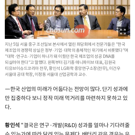
지난 5일 서울 중구 조선일보 본사에서 열린 좌담회에서 전문가들은 "한국
제조업의 경쟁력 상실은 정부·기업·대학의 총체적인 위기에서 비롯됐다"며
"대학·연구소·기업이 하나가 돼 이뤘던 한국 제조업의 성공 DNA를
되살려야 한다"고 말했다. 왼쪽부터 김기종 애니파이브 대표, 김원국
티유브이슈드코리아 전무, 황인석 LG화학 중앙연구소장(전무), 이건우
서울대 공대 학장, 이정동 서울대 산업공학과 교수.
―한국 산업의 미래가 어둡다는 전망이 많다. 단기 성과에
만 집중하다 보니 정작 미래 먹거리를 마련하지 못하고 있
다.
황인석
"결국은 연구·개발(R&D) 성과를 얼마나 기다려줄
수 있는가에 따라 달려 있는 문제다. 배터리 같은 경우는 우