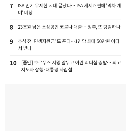
7
ISA 만기 무제한 시대 끝났다… ISA 세제개편에 '막차 개
미' 비상
8
23조원 남은 소상공인 코로나 대출… 정부, 또 탕감하나
9
추석 전 '민생지원금' 또 푼다…1인당 최대 50만원 어디
서 받나
10
[줌인] 호르무즈 서명 앞두고 이란 리더십 증발… 최고
지도자 잠행·대통령 사임설