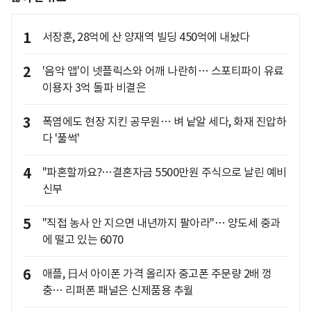
1
서장훈, 28억에 산 양재역 빌딩 450억에 내놨다
2
'음악 앱'이 넷플릭스와 어깨 나란히… 스포티파이 유료
이용자 3억 돌파 비결은
3
폭염에도 현장 지킨 공무원… 벼 낱알 세다, 화재 진압하
다 '풀썩'
4
"파혼할까요?…결혼자금 5500만원 주식으로 날린 예비
신부
5
"직접 농사 안 지으면 내년까지 팔아라"… 양도세 중과
에 떨고 있는 6070
6
애플, 日서 아이폰 가격 올리자 중고폰 주문량 2배 껑
충… 리퍼폰 패널은 신제품용 추월