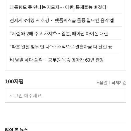
대통령도 못 만나는 지도자… 이란, 통제불능 빠졌다
전세계 3억명 귀 호강… 넷플릭스급 돌풍 일으킨 음악 앱
"저걸 왜 2배 주고 사지?"… 일본, 때아닌 아이폰 대란
"파혼 말할 엄두 안 나"… 주식으로 결혼자금 다 날린 女
벼 낱알 세다 풀썩… 공무원 목숨 앗아간 60년 관행
100자평
도움말
삭제기준
많이 본 뉴스