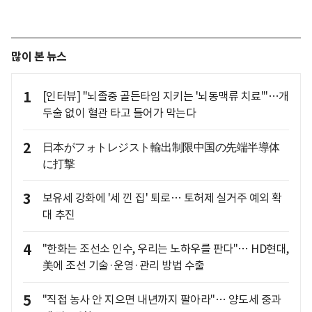
많이 본 뉴스
1
[인터뷰] "뇌졸중 골든타임 지키는 '뇌동맥류 치료'"…개
두술 없이 혈관 타고 들어가 막는다
2
日本がフォトレジスト輸出制限中国の先端半導体
に打撃
3
보유세 강화에 '세 낀 집' 퇴로… 토허제 실거주 예외 확
대 추진
4
"한화는 조선소 인수, 우리는 노하우를 판다"… HD현대,
美에 조선 기술·운영·관리 방법 수출
5
"직접 농사 안 지으면 내년까지 팔아라"… 양도세 중과