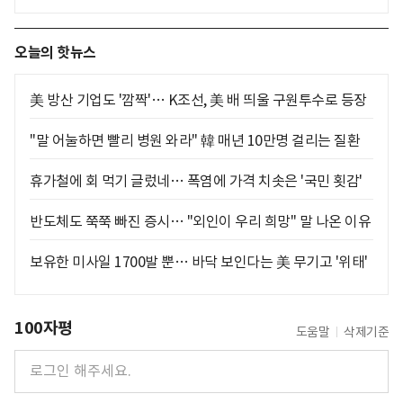
오늘의 핫뉴스
美 방산 기업도 '깜짝'… K조선, 美 배 띄울 구원투수로 등장
"말 어눌하면 빨리 병원 와라" 韓 매년 10만명 걸리는 질환
휴가철에 회 먹기 글렀네… 폭염에 가격 치솟은 '국민 횟감'
반도체도 쭉쭉 빠진 증시… "외인이 우리 희망" 말 나온 이유
보유한 미사일 1700발 뿐… 바닥 보인다는 美 무기고 '위태'
100자평
도움말
삭제기준