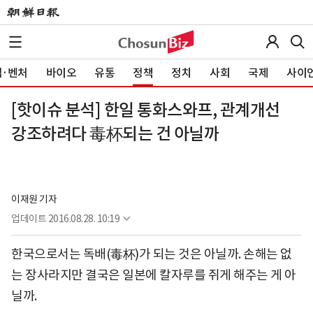
·벤처
바이오
유통
정책
정치
사회
국제
사이
[핫이슈 분석] 한일 통화스와프, 관계개선
강조하려다 毒杯되는 건 아닐까
이재원 기자
업데이트
2016.08.28. 10:19
한국으로서는 독배(毒杯)가 되는 것은 아닐까. 손해는 없
는 장사라지만 결국은 일본에 칼자루를 쥐게 해주는 게 아
닐까.