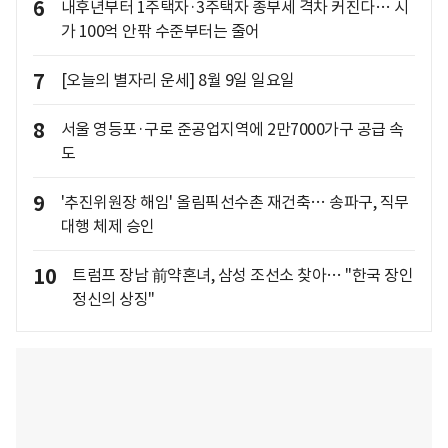
6
내후년부터 1주택자·3주택자 종부세 격차 커진다… 시
가 100억 안팎 수준부터는 줄어
7
[오늘의 별자리 운세] 8월 9일 일요일
8
서울 영등포·구로 준공업지역에 2만7000가구 공급 속
도
9
'추진위원장 해임' 올림픽선수촌 재건축… 송파구, 직무
대행 체제 승인
10
트럼프 장남 前약혼녀, 삼성 조선소 찾아… "한국 장인
정신의 상징"