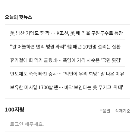
오늘의 핫뉴스
美 방산 기업도 '깜짝'… K조선, 美 배 띄울 구원투수로 등장
"말 어눌하면 빨리 병원 와라" 韓 매년 10만명 걸리는 질환
휴가철에 회 먹기 글렀네… 폭염에 가격 치솟은 '국민 횟감'
반도체도 쭉쭉 빠진 증시… "외인이 우리 희망" 말 나온 이유
보유한 미사일 1700발 뿐… 바닥 보인다는 美 무기고 '위태'
100자평
도움말
삭제기준