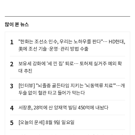
많이 본 뉴스
1
"한화는 조선소 인수, 우리는 노하우를 판다"… HD현대,
美에 조선 기술·운영·관리 방법 수출
2
보유세 강화에 '세 낀 집' 퇴로… 토허제 실거주 예외 확
대 추진
3
[인터뷰] "뇌졸중 골든타임 지키는 '뇌동맥류 치료'"…개
두술 없이 혈관 타고 들어가 막는다
4
서장훈, 28억에 산 양재역 빌딩 450억에 내놨다
5
[오늘의 운세] 8월 9일 일요일