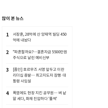
많이 본 뉴스
1
서장훈, 28억에 산 양재역 빌딩 450
억에 내놨다
2
"파혼할까요?…결혼자금 5500만원
주식으로 날린 예비신부
3
[줌인] 호르무즈 서명 앞두고 이란
리더십 증발… 최고지도자 잠행·대
통령 사임설
4
폭염에도 현장 지킨 공무원… 벼 낱
알 세다, 화재 진압하다 '풀썩'