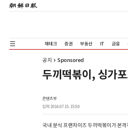
재테크
증권
부동산
IT
금융
공지
Sponsored
두끼떡볶이, 싱가포
콘텐츠부
입력
2016.07.15. 15:50
국내 분식 프랜차이즈 두끼떡볶이가 본격