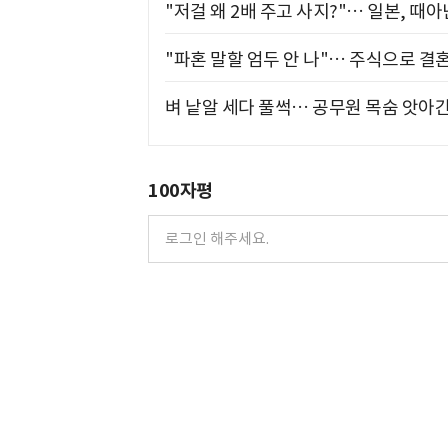
"저걸 왜 2배 주고 사지?"… 일본, 때
"파혼 말할 엄두 안 나"… 주식으로 결
벼 낱알 세다 풀썩… 공무원 목숨 앗아간
100자평