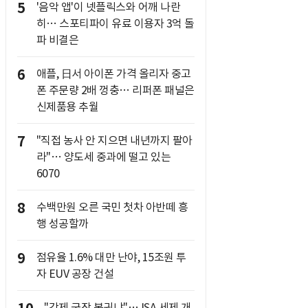
5
'음악 앱'이 넷플릭스와 어깨 나란
히… 스포티파이 유료 이용자 3억 돌
파 비결은
6
애플, 日서 아이폰 가격 올리자 중고
폰 주문량 2배 껑충… 리퍼폰 패널은
신제품용 추월
7
"직접 농사 안 지으면 내년까지 팔아
라"… 양도세 중과에 떨고 있는
6070
8
수백만원 오른 국민 첫차 아반떼 흥
행 성공할까
9
점유율 1.6% 대만 난야, 15조원 투
자 EUV 공장 건설
"강제 국장 복귀냐"… ISA 세제 개