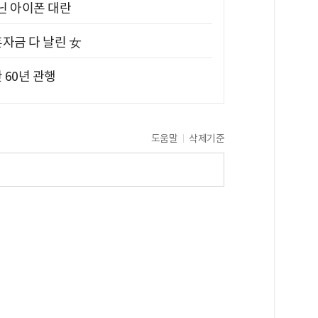
아닌 아이폰 대란
혼자금 다 날린 女
 60년 관행
도움말
삭제기준