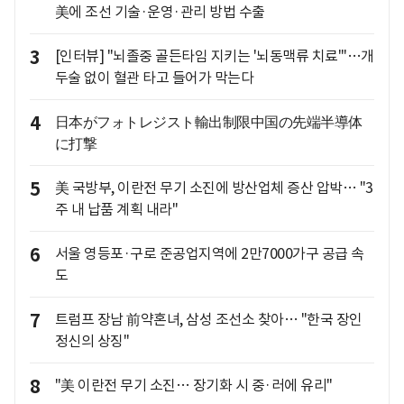
美에 조선 기술·운영·관리 방법 수출
3
[인터뷰] "뇌졸중 골든타임 지키는 '뇌동맥류 치료'"…개
두술 없이 혈관 타고 들어가 막는다
4
日本がフォトレジスト輸出制限中国の先端半導体
に打撃
5
美 국방부, 이란전 무기 소진에 방산업체 증산 압박… "3
주 내 납품 계획 내라"
6
서울 영등포·구로 준공업지역에 2만7000가구 공급 속
도
7
트럼프 장남 前약혼녀, 삼성 조선소 찾아… "한국 장인
정신의 상징"
8
"美 이란전 무기 소진… 장기화 시 중·러에 유리"