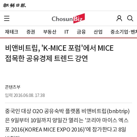
재테크
증권
부동산
IT
금융
산업
중소기업·벤
비앤비트립, 'K-MICE 포럼'에서 MICE
접목한 공유경제 트렌드 강연
콘텐츠부
입력
2016.06.08. 17:38
중국인 대상 O2O 공유숙박 플랫폼 비앤비트립(bnbtrip)
은 9일부터 10일까지 양일간 열리는 '코리아 마이스 엑스
포 2016(KOREA MICE EXPO 2016)'에 참가한다고 8일