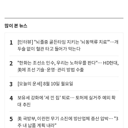
많이 본 뉴스
1
[인터뷰] "뇌졸중 골든타임 지키는 '뇌동맥류 치료'"…개
두술 없이 혈관 타고 들어가 막는다
2
"한화는 조선소 인수, 우리는 노하우를 판다"… HD현대,
美에 조선 기술·운영·관리 방법 수출
3
[오늘의 운세] 8월 10일 월요일
4
보유세 강화에 '세 낀 집' 퇴로… 토허제 실거주 예외 확
대 추진
5
美 국방부, 이란전 무기 소진에 방산업체 증산 압박… "3
주 내 납품 계획 내라"