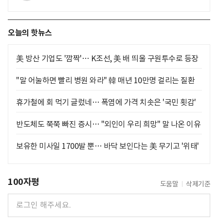
오늘의 핫뉴스
美 방산 기업도 '깜짝'… K조선, 美 배 띄울 구원투수로 등장
"말 어눌하면 빨리 병원 와라" 韓 매년 10만명 걸리는 질환
휴가철에 회 먹기 글렀네… 폭염에 가격 치솟은 '국민 횟감'
반도체도 쭉쭉 빠진 증시… "외인이 우리 희망" 말 나온 이유
보유한 미사일 1700발 뿐… 바닥 보인다는 美 무기고 '위태'
100자평
도움말
삭제기준