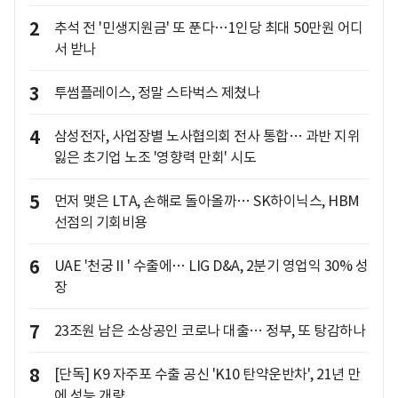
2
추석 전 '민생지원금' 또 푼다…1인당 최대 50만원 어디
서 받나
3
투썸플레이스, 정말 스타벅스 제쳤나
4
삼성전자, 사업장별 노사협의회 전사 통합… 과반 지위
잃은 초기업 노조 '영향력 만회' 시도
5
먼저 맺은 LTA, 손해로 돌아올까… SK하이닉스, HBM
선점의 기회비용
6
UAE '천궁Ⅱ' 수출에… LIG D&A, 2분기 영업익 30% 성
장
7
23조원 남은 소상공인 코로나 대출… 정부, 또 탕감하나
8
[단독] K9 자주포 수출 공신 'K10 탄약운반차', 21년 만
에 성능 개량