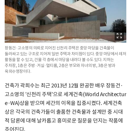
장동건·고소영의 의뢰로 지어진 신천리 주택은 중앙 마당을 건축물이
둘러싸고 있는 구조로 지어져 일반 주택과 차이점이 있다. 중앙 마당에서 레저
활동을 할 수 있고, 건물 각 층에서 마당을 내려다 볼 수도 있다. 지하는
주차장, 1층은 주방·거실·멀티룸, 2층은 부모와 자녀의 방, 3층은 방과
옥외수영장이다.
건축가 곽희수는 최근 2013년 12월 완공한 배우 장동건·
고소영의 '신천리 주택'으로 세계건축(World Architectur
e·WA)상을 받으며 세간의 이목을 집중시켰다. 세계건축
상은 각국의 건축가들이 출품한 건축물과 설계안 중 시대
적 담론에 대해 날카롭고 흥미로운 질문을 던지는 작품에
주어진다.