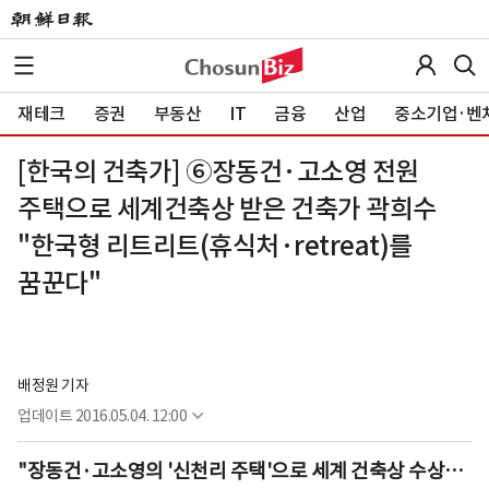
재테크
증권
부동산
IT
금융
산업
중소기업·벤
[한국의 건축가] ⑥장동건·고소영 전원
주택으로 세계건축상 받은 건축가 곽희수
"한국형 리트리트(휴식처·retreat)를
꿈꾼다"
배정원 기자
업데이트
2016.05.04. 12:00
"장동건·고소영의 '신천리 주택'으로 세계 건축상 수상…