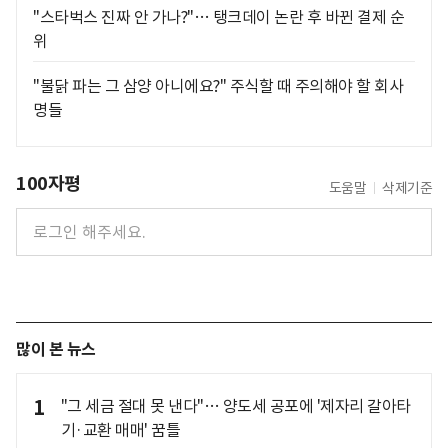
"스타벅스 진짜 안 가나?"… 탱크데이 논란 후 바뀐 결제 순
위
"불닭 파는 그 삼양 아니에요?" 주식할 때 주의해야 할 회사
명들
100자평
도움말
삭제기준
많이 본 뉴스
1
"그 세금 절대 못 낸다"… 양도세 공포에 '제자리 갈아타
기·교환 매매' 꿈틀