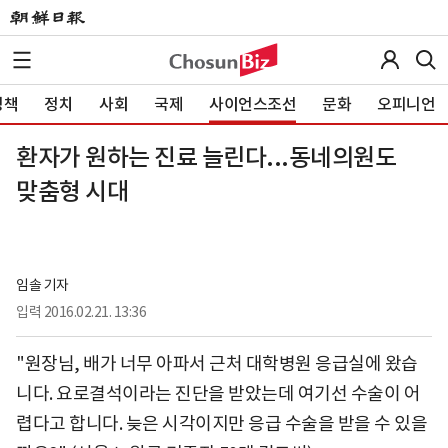
정책
정치
사회
국제
사이언스조선
문화
오피니언
환자가 원하는 진료 늘린다...동네의원도
맞춤형 시대
임솔 기자
입력
2016.02.21. 13:36
"원장님, 배가 너무 아파서 근처 대학병원 응급실에 왔습
니다. 요로결석이라는 진단을 받았는데 여기선 수술이 어
렵다고 합니다. 늦은 시각이지만 응급 수술을 받을 수 있을