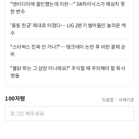
"엔비디아에 올인했는데 이런…" SK하이닉스가 예상치 못
한 변수
'중동 천궁' 제대로 터졌다… LIG 2분기 벌어들인 놀라운 액
수
"스타벅스 진짜 안 가나?"… 탱크데이 논란 후 바뀐 결제 순
위
"불닭 파는 그 삼양 아니에요?" 주식할 때 주의해야 할 회사
명들
100자평
도움말
삭제기준