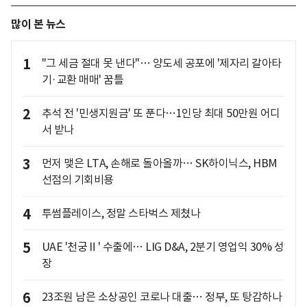
많이 본 뉴스
1
"그 세금 절대 못 낸다"… 양도세 공포에 '제자리 갈아타
기·교환 매매' 꿈틀
2
추석 전 '민생지원금' 또 푼다…1인당 최대 50만원 어디
서 받나
3
먼저 맺은 LTA, 손해로 돌아올까… SK하이닉스, HBM
선점의 기회비용
4
투썸플레이스, 정말 스타벅스 제쳤나
5
UAE '천궁Ⅱ' 수출에… LIG D&A, 2분기 영업익 30% 성
장
6
23조원 남은 소상공인 코로나 대출… 정부, 또 탕감하나