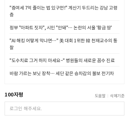
"증여세 7억 줄이는 법 있구먼!" 계산기 두드리는 강남 고령
층
정부 "아파트 짓자", 시민 "안돼"… 논란의 서울 '황금 땅'
"AI 해킹 어떻게 막냐면…" 美 대회 1위한 韓 천재교수의 통
찰
"도수치료 그거 하지 마세요~" 병원들의 새로운 꼼수 진료
바람 가르는 보닛 장착… 세단 같은 승차감의 볼보 전기차
100자평
도움말
삭제기준