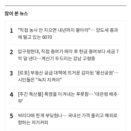
많이 본 뉴스
1
"직접 농사 안 지으면 내년까지 팔아라"… 양도세 중과
에 떨고 있는 6070
2
압구정현대, 직접 증여가 매각 후 현금 증여보다 세금 7
억 덜 낸다…계산기 두드리는 강남 고령층
3
[르포] 부동산 공급 대책에 뜨거운 감자된 '용산공원'…
시민들은 "녹지 지켜야"
4
[주간 특산물] 폭염을 이겨내는 푸릇함… '대관령 배추·
무'
5
박리다매 한계 부딪혔나… 국내선 가격 올리고 해외로
향하는 저가커피