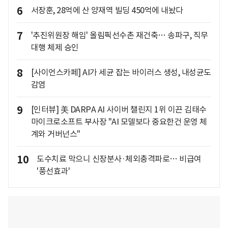
6
서장훈, 28억에 산 양재역 빌딩 450억에 내놨다
7
'추진위원장 해임' 올림픽선수촌 재건축… 송파구, 직무
대행 체제 승인
8
[사이언스카페] AI가 세균 잡는 바이러스 생성, 내성균도
감염
9
[인터뷰] 美 DARPA AI 사이버 챌린지 1위 이끈 김태수
마이크로소프트 부사장 "AI 모델보다 중요한건 운영 체
계와 거버넌스"
10
도수치료 막으니 신장분사·체외충격파로… 비급여
'풍선효과'