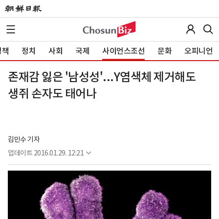
정책
정치
사회
국제
사이언스조선
문화
오피니언
존재감 잃은 '남성성'...Y염색체 제거해도
생쥐 손자도 태어나
김민수 기자
업데이트
2016.01.29. 12:21