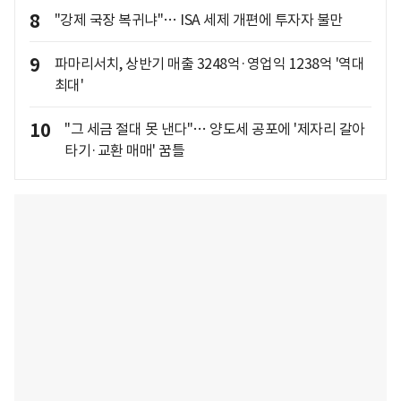
8
"강제 국장 복귀냐"… ISA 세제 개편에 투자자 불만
9
파마리서치, 상반기 매출 3248억·영업익 1238억 '역대
최대'
10
"그 세금 절대 못 낸다"… 양도세 공포에 '제자리 갈아
타기·교환 매매' 꿈틀