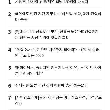
1
서장훈, 28억에 산 양재역 빌딩 450억에 내놨다
2
폭염에도 현장 지킨 공무원… 벼 낱알 세다, 화재 진압하
다 '풀썩'
3
美 비중 큰 두산밥캣은 부진, 신흥국 뚫은 HD건설기계
는 선전… 시장 전략에 엇갈린 희비
4
"직접 농사 안 지으면 내년까지 팔아라"… 양도세 중과
에 떨고 있는 6070
5
SK하이닉스, 솔리다임 키우기 나선 이유는…"이번 사이
클이 최적의 기회"
6
수백만원 오른 국민 첫차 아반떼 흥행 성공할까
7
[사이언스카페] AI가 세균 잡는 바이러스 생성, 내성균도
감염