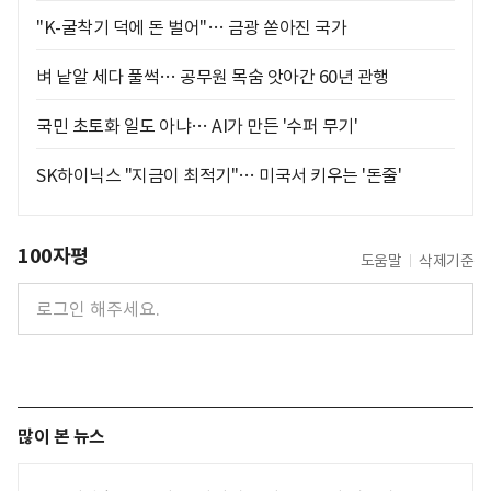
"K-굴착기 덕에 돈 벌어"… 금광 쏟아진 국가
벼 낱알 세다 풀썩… 공무원 목숨 앗아간 60년 관행
국민 초토화 일도 아냐… AI가 만든 '수퍼 무기'
SK하이닉스 "지금이 최적기"… 미국서 키우는 '돈줄'
100자평
도움말
삭제기준
많이 본 뉴스