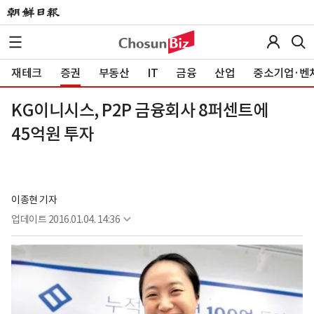
재테크
증권
부동산
IT
금융
산업
중소기업·벤
KG이니시스, P2P 금융회사 8퍼센트에
45억원 투자
이종현 기자
업데이트
2016.01.04. 14:36