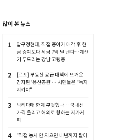
많이 본 뉴스
1
압구정현대, 직접 증여가 매각 후 현
금 증여보다 세금 7억 덜 낸다…계산
기 두드리는 강남 고령층
2
[르포] 부동산 공급 대책에 뜨거운
감자된 '용산공원'… 시민들은 "녹지
지켜야"
3
박리다매 한계 부딪혔나… 국내선
가격 올리고 해외로 향하는 저가커
피
4
"직접 농사 안 지으면 내년까지 팔아