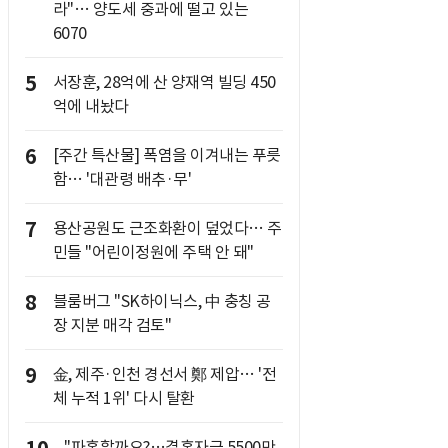
라"… 양도세 중과에 떨고 있는
6070
5
서장훈, 28억에 산 양재역 빌딩 450
억에 내놨다
6
[주간 특산물] 폭염을 이겨내는 푸릇
함… '대관령 배추·무'
7
용산공원도 근조화환이 덮었다… 주
민들 "어린이정원에 주택 안 돼"
8
블룸버그 "SK하이닉스, 中 충칭 공
장 지분 매각 검토"
9
金, 제주·인천 경선서 鄭 제압… '전
체 누적 1위' 다시 탈환
"파혼할까요?…결혼자금 5500만