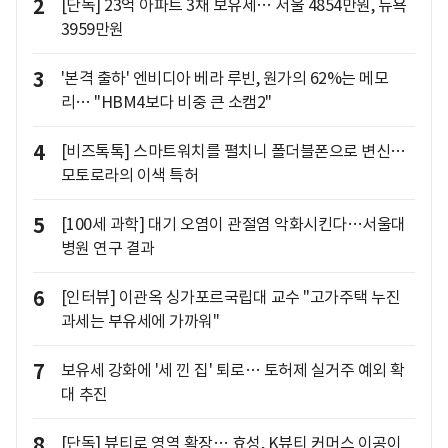
2
[단독] 23억 아파트 3채 보유세… 서울 4854만원, 뉴욕
3959만원
3
'본격 출하' 엔비디아 베라 루빈, 원가의 62%는 메모
리… "HBM4보다 비중 큰 소캠2"
4
[비즈톡톡] 스마트워치를 펼치니 폴더블폰으로 변신…
모토로라의 이색 특허
5
[100세 과학] 대기 오염이 관절염 악화시킨다…서울대
병원 연구 결과
6
[인터뷰] 이관옥 싱가포르국립대 교수 "고가주택 누진
과세는 부유세에 가까워"
7
보유세 강화에 '세 낀 집' 퇴로… 토허제 실거주 예외 확
대 추진
8
[단독] 뷰티로 영역 확장… 효성, K뷰티 커머스 이공이