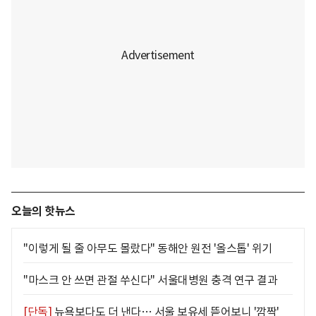
오늘의 핫뉴스
"이렇게 될 줄 아무도 몰랐다" 동해안 원전 '올스톱' 위기
"마스크 안 쓰면 관절 쑤신다" 서울대병원 충격 연구 결과
[단독]
뉴욕보다도 더 낸다… 서울 보유세 뜯어보니 '깜짝'