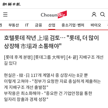
권
부동산
IT
금융
산업
중소기업·벤처
바이오
호텔롯데 작년 上場 검토… "롯데, 더 많이
상장해 市場과 소통해야"
[롯데 후계 분쟁] [롯데그룹 大해부] [4·끝] 지배구조 개선
길 있다
현실은 - 韓·日 117개 계열사 중 상장사는 8곳 뿐
이렇게 고쳐야 - "정부가 요청한 자료 충실하게 제출하는
게 지배구조 개선 출발점"
부작용은 최소화해야 - "중요한 건 기업안정을 통한
일자리 창출과 경제 성장"