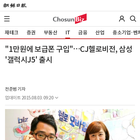
재테크
증권
부동산
IT
금융
산업
중소기업·벤
"1만원에 보급폰 구입"…CJ헬로비전, 삼성
'갤럭시J5' 출시
전준범 기자
업데이트
2015.08.03. 09:20