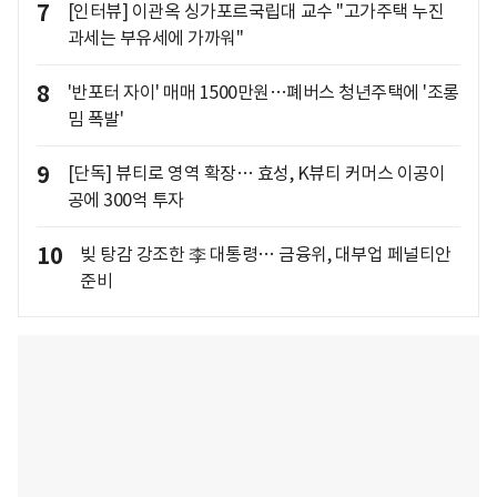
7
[인터뷰] 이관옥 싱가포르국립대 교수 "고가주택 누진
과세는 부유세에 가까워"
8
'반포터 자이' 매매 1500만원…폐버스 청년주택에 '조롱
밈 폭발'
9
[단독] 뷰티로 영역 확장… 효성, K뷰티 커머스 이공이
공에 300억 투자
10
빚 탕감 강조한 李 대통령… 금융위, 대부업 페널티안
준비