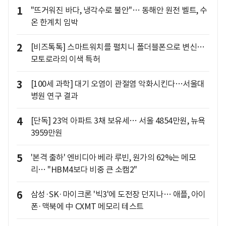
1
"뜨거워진 바다, 냉각수로 불안"… 동해안 원전 벨트, 수
온 한계치 임박
2
[비즈톡톡] 스마트워치를 펼치니 폴더블폰으로 변신…
모토로라의 이색 특허
3
[100세 과학] 대기 오염이 관절염 악화시킨다…서울대
병원 연구 결과
4
[단독] 23억 아파트 3채 보유세… 서울 4854만원, 뉴욕
3959만원
5
'본격 출하' 엔비디아 베라 루빈, 원가의 62%는 메모
리… "HBM4보다 비중 큰 소캠2"
6
삼성·SK·마이크론 '빅3'에 도전장 던지나… 애플, 아이
폰·맥북에 中 CXMT 메모리 테스트