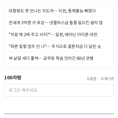
대통령도 못 만나는 지도자… 이란, 통제불능 빠졌다
전세계 3억명 귀 호강… 넷플릭스급 돌풍 일으킨 음악 앱
"저걸 왜 2배 주고 사지?"… 일본, 때아닌 아이폰 대란
"파혼 말할 엄두 안 나"… 주식으로 결혼자금 다 날린 女
벼 낱알 세다 풀썩… 공무원 목숨 앗아간 60년 관행
100자평
도움말
삭제기준