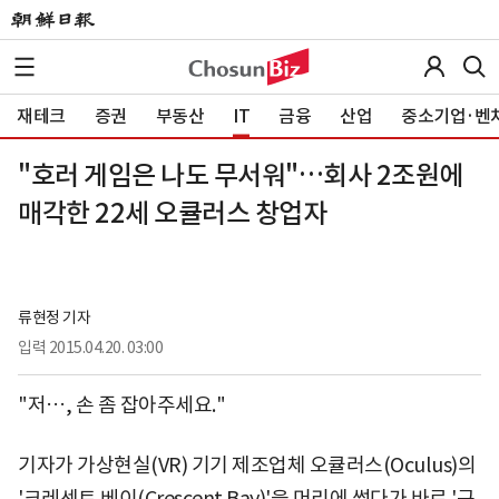
재테크
증권
부동산
IT
금융
산업
중소기업·벤
"호러 게임은 나도 무서워"…회사 2조원에
매각한 22세 오큘러스 창업자
류현정 기자
입력
2015.04.20. 03:00
"저…, 손 좀 잡아주세요."
기자가 가상현실(VR) 기기 제조업체 오큘러스(Oculus)의
'크레센트 베이(Crescent Bay)'을 머리에 썼다가 바로 '구