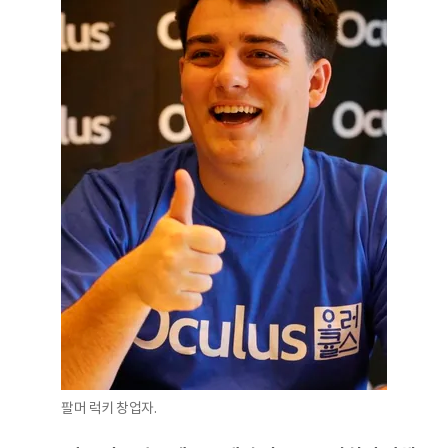
팔머 럭키 창업자.