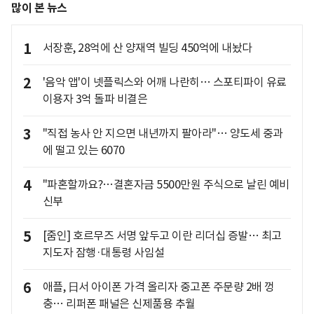
많이 본 뉴스
1
서장훈, 28억에 산 양재역 빌딩 450억에 내놨다
2
'음악 앱'이 넷플릭스와 어깨 나란히… 스포티파이 유료
이용자 3억 돌파 비결은
3
"직접 농사 안 지으면 내년까지 팔아라"… 양도세 중과
에 떨고 있는 6070
4
"파혼할까요?…결혼자금 5500만원 주식으로 날린 예비
신부
5
[줌인] 호르무즈 서명 앞두고 이란 리더십 증발… 최고
지도자 잠행·대통령 사임설
6
애플, 日서 아이폰 가격 올리자 중고폰 주문량 2배 껑
충… 리퍼폰 패널은 신제품용 추월