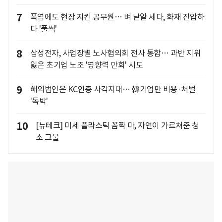
7
폭염에도 현장 지킨 공무원… 벼 낱알 세다, 화재 진압하
다 '풀썩'
8
삼성전자, 사업장별 노사협의회 전사 통합… 과반 지위
잃은 초기업 노조 '영향력 만회' 시도
9
해외법인은 KC인증 사각지대… 韓기업만 비용·처벌
'독박'
10
[뉴테크] 미세 플라스틱 꼼짝 마, 자연이 가르쳐준 청
소 그물