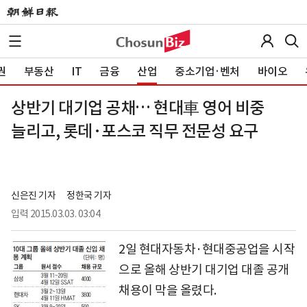
권
부동산
IT
금융
산업
중소기업·벤처
바이오
상반기 대기업 공채… 현대車 영어 비중
늘리고, 롯데·포스코 직무 전문성 요구
신은진 기자
정한국 기자
입력
2015.03.03. 03:04
2일 현대자동차·현대중공업을 시작
으로 올해 상반기 대기업 대졸 공개
채용이 막을 올렸다.