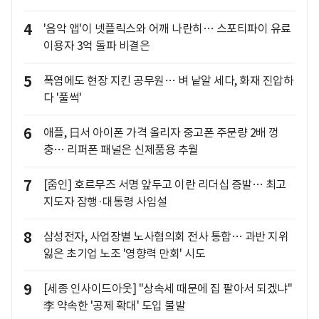
4
'음악 앱'이 넷플릭스와 어깨 나란히… 스포티파이 유료
이용자 3억 돌파 비결은
5
폭염에도 현장 지킨 공무원… 벼 낱알 세다, 화재 진압하
다 '풀썩'
6
애플, 日서 아이폰 가격 올리자 중고폰 주문량 2배 껑
충… 리퍼폰 패널은 신제품용 추월
7
[줌인] 호르무즈 서명 앞두고 이란 리더십 증발… 최고
지도자 잠행·대통령 사임설
8
삼성전자, 사업장별 노사협의회 전사 통합… 과반 지위
잃은 초기업 노조 '영향력 만회' 시도
9
[세종 인사이드아웃] "상속세 때문에 집 팔아서 되겠냐"
李 약속한 '공제 확대' 도입 불발