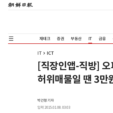
재테크
증권
부동산
IT
금융
IT
ICT
[직장인앱-직방] 
허위매물일 땐 3만
박건형 기자
입력
2015.01.08. 03:03