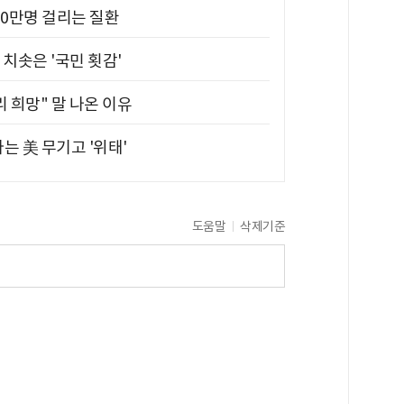
10만명 걸리는 질환
치솟은 '국민 횟감'
 희망" 말 나온 이유
는 美 무기고 '위태'
도움말
삭제기준