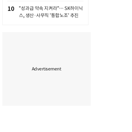
10
"성과급 약속 지켜라"… SK하이닉
스, 생산·사무직 '통합노조' 추진