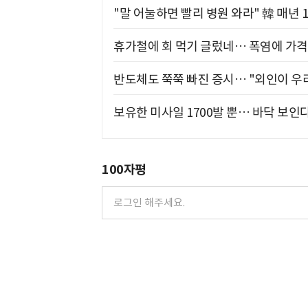
"말 어눌하면 빨리 병원 와라" 韓 매년 
휴가철에 회 먹기 글렀네… 폭염에 가격 
반도체도 쭉쭉 빠진 증시… "외인이 우리
보유한 미사일 1700발 뿐… 바닥 보인다
100자평