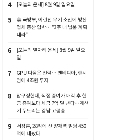
4
[오늘의 운세] 8월 9일 일요일
5
美 국방부, 이란전 무기 소진에 방산
업체 증산 압박… "3주 내 납품 계획
내라"
6
[오늘의 별자리 운세] 8월 9일 일요
일
7
GPU 다음은 전력… 엔비디아, 랜시
엄에 4조원 투자
8
압구정현대, 직접 증여가 매각 후 현
금 증여보다 세금 7억 덜 낸다…계산
기 두드리는 강남 고령층
9
서장훈, 28억에 산 양재역 빌딩 450
억에 내놨다