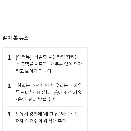
많이 본 뉴스
1
[인터뷰] "뇌졸중 골든타임 지키는
'뇌동맥류 치료'"…개두술 없이 혈관
타고 들어가 막는다
2
"한화는 조선소 인수, 우리는 노하우
를 판다"… HD현대, 美에 조선 기술
·운영·관리 방법 수출
3
보유세 강화에 '세 낀 집' 퇴로… 토
허제 실거주 예외 확대 추진