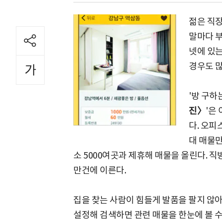
젊은 직장
말마다 
넷에 있는
경우도 많
'방 구하
진〉
'은
다. 오피
대 매물
소 5000여곳과 제휴해 매물을 올린다. 직
만건에 이른다.
집을 찾는 사람이 힘들게 발품을 팔지 않
설정해 검색하면 관련 매물을 한눈에 볼 수 