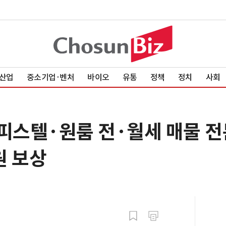
산업
중소기업·벤처
바이오
유통
정책
정치
사회
오피스텔·원룸 전·월세 매물 
원 보상