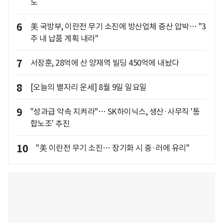
도
6
美 국방부, 이란전 무기 소진에 방산업체 증산 압박… "3
주 내 납품 계획 내라"
7
서장훈, 28억에 산 양재역 빌딩 450억에 내놨다
8
[오늘의 별자리 운세] 8월 9일 일요일
9
"성과급 약속 지켜라"… SK하이닉스, 생산·사무직 '통
합노조' 추진
10
"美 이란전 무기 소진… 장기화 시 중·러에 유리"