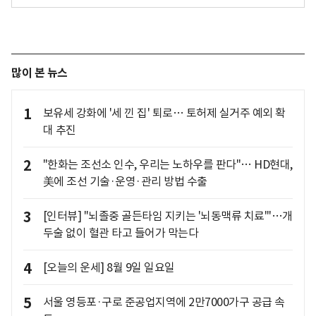
많이 본 뉴스
1
보유세 강화에 '세 낀 집' 퇴로… 토허제 실거주 예외 확
대 추진
2
"한화는 조선소 인수, 우리는 노하우를 판다"… HD현대,
美에 조선 기술·운영·관리 방법 수출
3
[인터뷰] "뇌졸중 골든타임 지키는 '뇌동맥류 치료'"…개
두술 없이 혈관 타고 들어가 막는다
4
[오늘의 운세] 8월 9일 일요일
5
서울 영등포·구로 준공업지역에 2만7000가구 공급 속