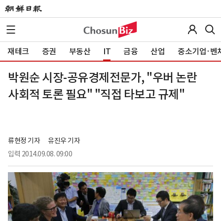
재테크
증권
부동산
IT
금융
산업
중소기업·벤
박원순 시장-공유경제전문가, "우버 논란
사회적 토론 필요" "직접 타보고 규제"
류현정 기자
유진우 기자
입력
2014.09.08. 09:00