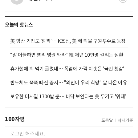
오늘의 핫뉴스
美 방산 기업도 '깜짝'… K조선, 美 배 띄울 구원투수로 등장
"말 어눌하면 빨리 병원 와라" 韓 매년 10만명 걸리는 질환
휴가철에 회 먹기 글렀네… 폭염에 가격 치솟은 '국민 횟감'
반도체도 쭉쭉 빠진 증시… "외인이 우리 희망" 말 나온 이유
보유한 미사일 1700발 뿐… 바닥 보인다는 美 무기고 '위태'
100자평
도움말
삭제기준