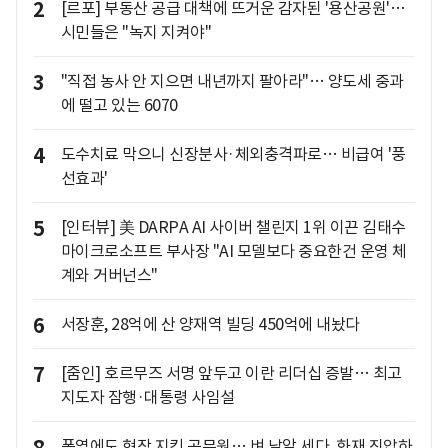
2
[르포] 부동산 공급 대책에 뜨거운 감자된 '용산공원'…
시민들은 "녹지 지켜야"
3
"직접 농사 안 지으면 내년까지 팔아라"… 양도세 중과
에 떨고 있는 6070
4
도수치료 막으니 신장분사·체외충격파로… 비급여 '풍
선효과'
5
[인터뷰] 美 DARPA AI 사이버 챌린지 1위 이끈 김태수
마이크로소프트 부사장 "AI 모델보다 중요한건 운영 체
계와 거버넌스"
6
서장훈, 28억에 산 양재역 빌딩 450억에 내놨다
7
[줌인] 호르무즈 서명 앞두고 이란 리더십 증발… 최고
지도자 잠행·대통령 사임설
8
폭염에도 현장 지킨 공무원… 벼 낱알 세다, 화재 진압하