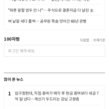
"파혼 말할 엄두 안 나"… 주식으로 결혼자금 다 날린 女
벼 낱알 세다 풀썩… 공무원 목숨 앗아간 60년 관행
100자평
도움말
삭제기준
많이 본 뉴스
1
압구정현대, 직접 증여가 매각 후 현금 증여보다 세금 7
억 덜 낸다…계산기 두드리는 강남 고령층