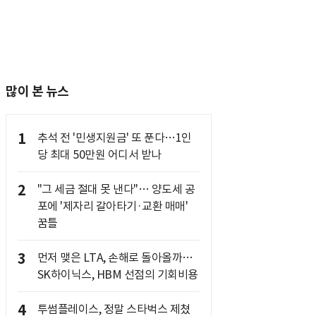
많이 본 뉴스
1
추석 전 '민생지원금' 또 푼다…1인
당 최대 50만원 어디서 받나
2
"그 세금 절대 못 낸다"… 양도세 공
포에 '제자리 갈아타기·교환 매매'
꿈틀
3
먼저 맺은 LTA, 손해로 돌아올까…
SK하이닉스, HBM 선점의 기회비용
4
투썸플레이스, 정말 스타벅스 제쳤