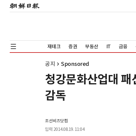
재테크
증권
부동산
IT
금융
공지
Sponsored
청강문화산업대 패션
감독
조선비즈닷컴
입력
2014.08.19. 11:04