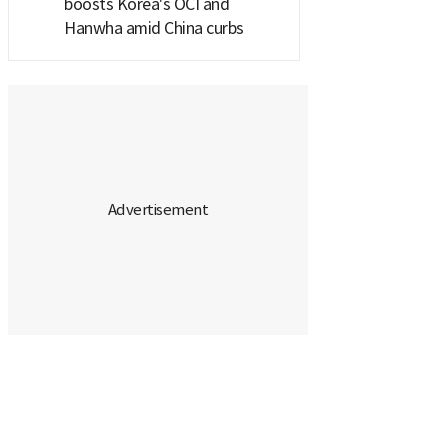
boosts Korea's OCI and
Hanwha amid China curbs