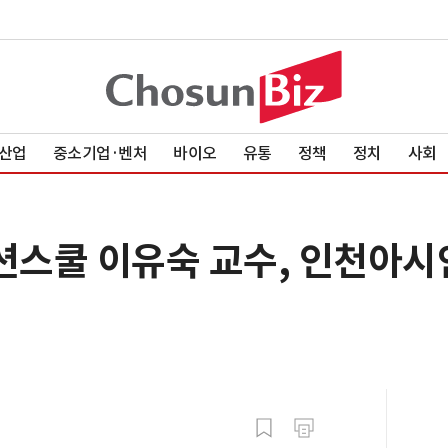
산업
중소기업·벤처
바이오
유통
정책
정치
사회
스쿨 이유숙 교수, 인천아시