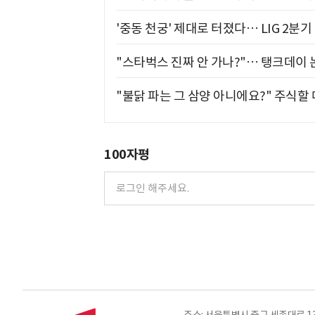
'중동 천궁' 제대로 터졌다… LIG 2분
"스타벅스 진짜 안 가나?"… 탱크데이 
"불닭 파는 그 삼양 아니에요?" 주식할
100자평