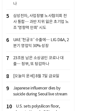
나
5
삼성전자, 사업장별 노사협의회 전
사 통합… 과반 지위 잃은 초기업 노
조 '영향력 만회' 시도
6
UAE '천궁Ⅱ' 수출에… LIG D&A, 2
분기 영업익 30% 성장
7
23조원 남은 소상공인 코로나 대
출… 정부, 또 탕감하나
8
[오늘의 운세] 8월 7일 금요일
9
Japanese influencer dies by
suicide during Seoul live stream
10
U.S. sets polysilicon floor,