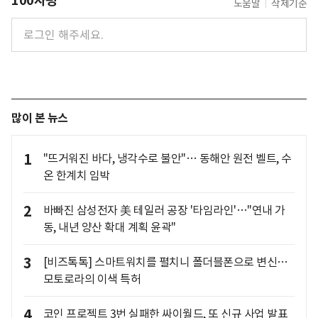
100자평
도움말
삭제기준
많이 본 뉴스
1
"뜨거워진 바다, 냉각수로 불안"… 동해안 원전 벨트, 수
온 한계치 임박
2
바빠진 삼성전자 美 테일러 공장 '타임라인'…"연내 가
동, 내년 양산 확대 계획 윤곽"
3
[비즈톡톡] 스마트워치를 펼치니 폴더블폰으로 변신…
모토로라의 이색 특허
4
코인 프로젝트 3번 실패한 싸이월드, 또 신규 사업 발표