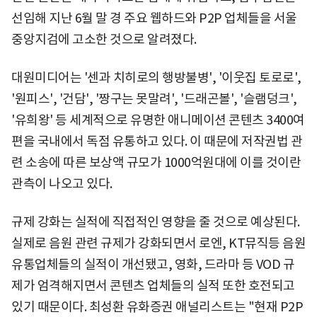
선임해 지난 6월 말 경 주요 웹하드와 P2P 업체들을 서울
중앙지검에 고소한 것으로 알려졌다.
대원미디어는 '센과 치히로의 행방불병', '이웃집 토로로',
'원피스', '건담', '짱구는 못말려', '드래곤볼', '슬램덩크',
'유희왕' 등 세계적으로 유명한 애니메이션 콘텐츠 3400여
편을 국내에서 독점 유통하고 있다. 이 때문에 저작권법 관
련 소송에 따른 보상액 규모가 1000억원대에 이를 것이란
관측이 나오고 있다.
규제 강화는 실적에 직접적인 영향을 줄 것으로 예상된다.
실제로 음원 관련 규제가 강화되면서 로엔, KT뮤직등 음원
유통업체들의 실적이 개선됐고, 영화, 드라마 등 VOD 규
제가 엄격해지면서 콘텐츠 업체들의 실적 또한 호전되고
있기 때문이다. 최성환 유화증권 애널리스트는 "현재 P2P