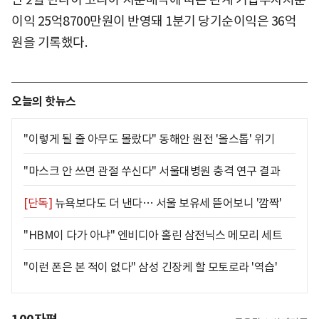
이익 25억8700만원이 반영돼 1분기 당기순이익은 36억
원을 기록했다.
오늘의 핫뉴스
"이렇게 될 줄 아무도 몰랐다" 동해안 원전 '올스톱' 위기
"마스크 안 쓰면 관절 쑤신다" 서울대병원 충격 연구 결과
[단독]
뉴욕보다도 더 낸다… 서울 보유세 뜯어보니 '깜짝'
"HBM이 다가 아냐" 엔비디아 홀린 삼전닉스 메모리 세트
"이런 폰은 본 적이 없다" 삼성 긴장케 할 모토로라 '역습'