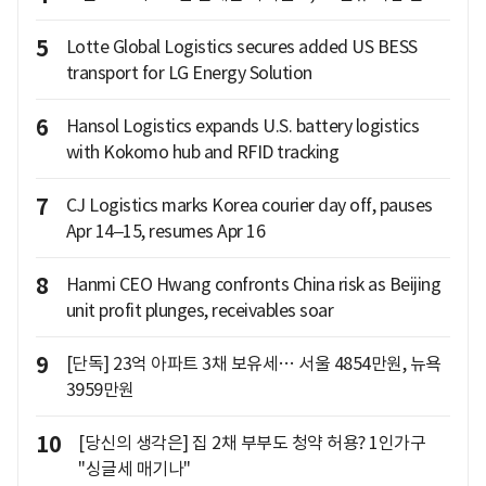
5
Lotte Global Logistics secures added US BESS
transport for LG Energy Solution
6
Hansol Logistics expands U.S. battery logistics
with Kokomo hub and RFID tracking
7
CJ Logistics marks Korea courier day off, pauses
Apr 14–15, resumes Apr 16
8
Hanmi CEO Hwang confronts China risk as Beijing
unit profit plunges, receivables soar
9
[단독] 23억 아파트 3채 보유세… 서울 4854만원, 뉴욕
3959만원
10
[당신의 생각은] 집 2채 부부도 청약 허용? 1인가구
"싱글세 매기나"