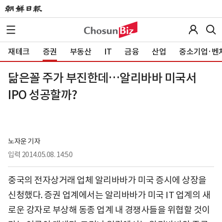
재테크
증권
부동산
IT
금융
산업
중소기업·벤
닮은꼴 주가 부진한데…알리바바 미국서
IPO 성공할까?
노자운 기자
입력
2014.05.08. 14:50
중국의 전자상거래 업체 알리바바가 미국 증시에 상장을
신청했다. 증권 업계에서는 알리바바가 미국 IT 업계의 새
로운 강자로 부상해 동종 업계 내 경쟁사들을 위협할 것이