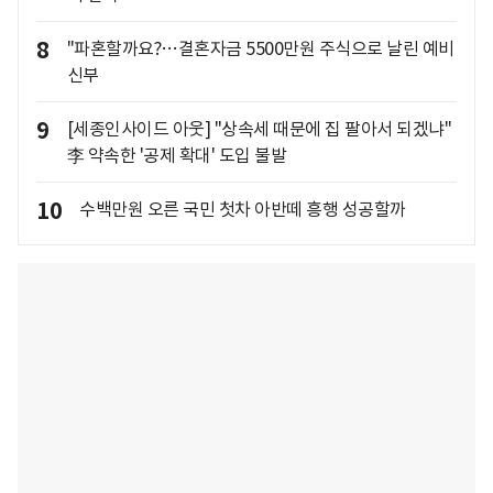
8
"파혼할까요?…결혼자금 5500만원 주식으로 날린 예비
신부
9
[세종인사이드 아웃] "상속세 때문에 집 팔아서 되겠냐"
李 약속한 '공제 확대' 도입 불발
10
수백만원 오른 국민 첫차 아반떼 흥행 성공할까