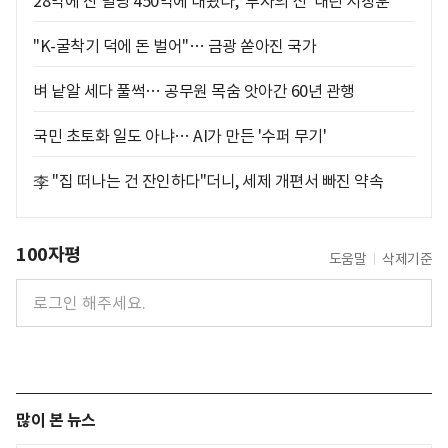
28억에 산 빌딩 450억에 내놨다, '투자의 신' 내린 서장훈
"K-굴착기 덕에 돈 벌어"… 금광 쏟아진 국가
벼 낱알 세다 풀썩… 공무원 목숨 앗아간 60년 관행
국민 초토화 일도 아냐… AI가 만든 '수퍼 무기'
李 "집 떠나는 건 잔인하다"더니, 세제 개편서 빠진 약속
100자평
도움말
삭제기준
많이 본 뉴스