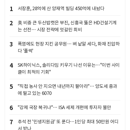
1
서장훈, 28억에 산 양재역 빌딩 450억에 내놨다
2
美 비중 큰 두산밥캣은 부진, 신흥국 뚫은 HD건설기계
는 선전… 시장 전략에 엇갈린 희비
3
폭염에도 현장 지킨 공무원… 벼 낱알 세다, 화재 진압하
다 '풀썩'
4
SK하이닉스, 솔리다임 키우기 나선 이유는…"이번 사이
클이 최적의 기회"
5
"직접 농사 안 지으면 내년까지 팔아라"… 양도세 중과
에 떨고 있는 6070
6
"강제 국장 복귀냐"… ISA 세제 개편에 투자자 불만
7
추석 전 '민생지원금' 또 푼다…1인당 최대 50만원 어디
서 받나