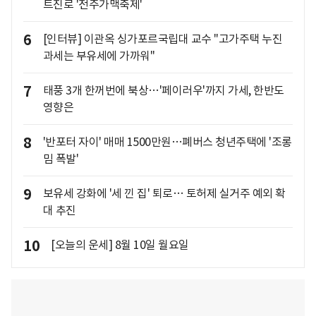
트진로 '전주가맥축제'
6
[인터뷰] 이관옥 싱가포르국립대 교수 "고가주택 누진
과세는 부유세에 가까워"
7
태풍 3개 한꺼번에 북상…'페이러우'까지 가세, 한반도
영향은
8
'반포터 자이' 매매 1500만원…폐버스 청년주택에 '조롱
밈 폭발'
9
보유세 강화에 '세 낀 집' 퇴로… 토허제 실거주 예외 확
대 추진
10
[오늘의 운세] 8월 10일 월요일