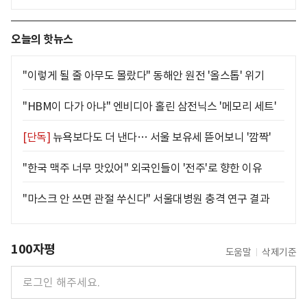
오늘의 핫뉴스
"이렇게 될 줄 아무도 몰랐다" 동해안 원전 '올스톱' 위기
"HBM이 다가 아냐" 엔비디아 홀린 삼전닉스 '메모리 세트'
[단독]
뉴욕보다도 더 낸다… 서울 보유세 뜯어보니 '깜짝'
"한국 맥주 너무 맛있어" 외국인들이 '전주'로 향한 이유
"마스크 안 쓰면 관절 쑤신다" 서울대병원 충격 연구 결과
100자평
도움말
삭제기준