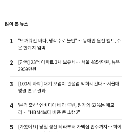
많이 본 뉴스
1
"뜨거워진 바다, 냉각수로 불안"… 동해안 원전 벨트, 수
온 한계치 임박
2
[단독] 23억 아파트 3채 보유세… 서울 4854만원, 뉴욕
3959만원
3
[100세 과학] 대기 오염이 관절염 악화시킨다…서울대
병원 연구 결과
4
'본격 출하' 엔비디아 베라 루빈, 원가의 62%는 메모
리… "HBM4보다 비중 큰 소캠2"
5
[가봤어요] 당일 생산 테라부터 가맥집 안주까지… 하이