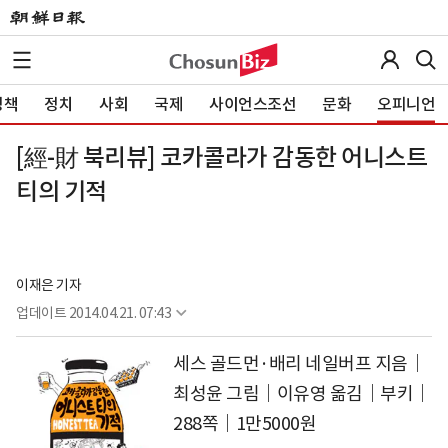
정책
정치
사회
국제
사이언스조선
문화
오피니언
[經-財 북리뷰] 코카콜라가 감동한 어니스트
티의 기적
이재은 기자
업데이트
2014.04.21. 07:43
세스 골드먼·배리 네일버프 지음｜
최성윤 그림｜이유영 옮김｜부키｜
288쪽｜1만5000원