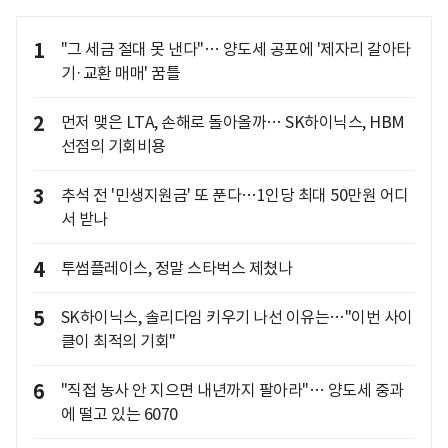
1
"그 세금 절대 못 낸다"… 양도세 공포에 '제자리 갈아타
기·교환 매매' 꿈틀
2
먼저 맺은 LTA, 손해로 돌아올까… SK하이닉스, HBM
선점의 기회비용
3
추석 전 '민생지원금' 또 푼다…1인당 최대 50만원 어디
서 받나
4
투썸플레이스, 정말 스타벅스 제쳤나
5
SK하이닉스, 솔리다임 키우기 나선 이유는…"이번 사이
클이 최적의 기회"
6
"직접 농사 안 지으면 내년까지 팔아라"… 양도세 중과
에 떨고 있는 6070