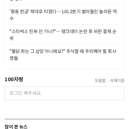
'중동 천궁' 제대로 터졌다… LIG 2분기 벌어들인 놀라운 액
수
"스타벅스 진짜 안 가나?"… 탱크데이 논란 후 바뀐 결제 순
위
"불닭 파는 그 삼양 아니에요?" 주식할 때 주의해야 할 회사
명들
100자평
도움말
삭제기준
많이 본 뉴스