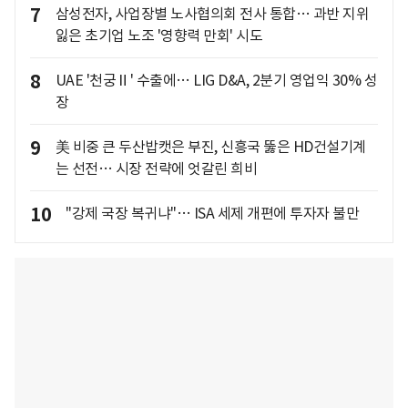
7
삼성전자, 사업장별 노사협의회 전사 통합… 과반 지위
잃은 초기업 노조 '영향력 만회' 시도
8
UAE '천궁Ⅱ' 수출에… LIG D&A, 2분기 영업익 30% 성
장
9
美 비중 큰 두산밥캣은 부진, 신흥국 뚫은 HD건설기계
는 선전… 시장 전략에 엇갈린 희비
10
"강제 국장 복귀냐"… ISA 세제 개편에 투자자 불만