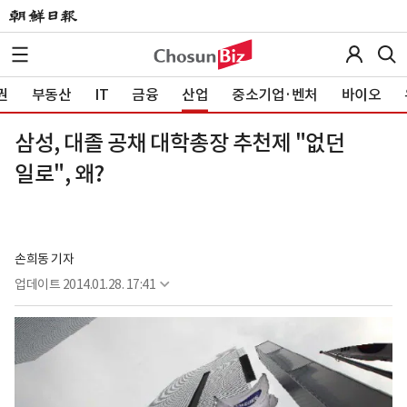
권
부동산
IT
금융
산업
중소기업·벤처
바이오
삼성, 대졸 공채 대학총장 추천제 "없던
일로", 왜?
손희동 기자
업데이트
2014.01.28. 17:41