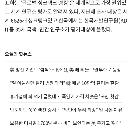
표하는 '글로벌 싱크탱크 랭킹'은 세계적으로 가장 권위있
는 세계 연구소 평가로 알려져 있다. 지난해 조사 대상은 세
계 6826개 싱크탱크였고 한국에서는 한국개발연구원(KD
I) 등 35개 국책·민간 연구소가 평가대상에 올랐다.
오늘의 핫뉴스
美 방산 기업도 '깜짝'… K조선, 美 배 띄울 구원투수로 등장
"말 어눌하면 빨리 병원 와라" 韓 매년 10만명 걸리는 질환
휴가철에 회 먹기 글렀네… 폭염에 가격 치솟은 '국민 횟감'
반도체도 쭉쭉 빠진 증시… "외인이 우리 희망" 말 나온 이유
보유한 미사일 1700발 뿐… 바닥 보인다는 美 무기고 '위태'