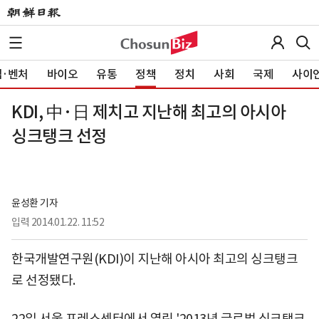
·벤처
바이오
유통
정책
정치
사회
국제
사이
KDI, 中·日 제치고 지난해 최고의 아시아
싱크탱크 선정
윤성환 기자
입력
2014.01.22. 11:52
한국개발연구원(KDI)이 지난해 아시아 최고의 싱크탱크
로 선정됐다.
22일 서울 프레스센터에서 열린 '2013년 글로벌 싱크탱크