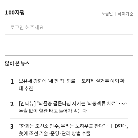
100자평
도움말
삭제기준
많이 본 뉴스
1
보유세 강화에 '세 낀 집' 퇴로… 토허제 실거주 예외 확
대 추진
2
[인터뷰] "뇌졸중 골든타임 지키는 '뇌동맥류 치료'"…개
두술 없이 혈관 타고 들어가 막는다
3
"한화는 조선소 인수, 우리는 노하우를 판다"… HD현대,
美에 조선 기술·운영·관리 방법 수출