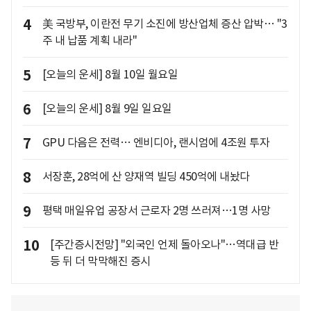
4
美 국방부, 이란전 무기 소진에 방산업체 증산 압박… "3
주 내 납품 계획 내라"
5
[오늘의 운세] 8월 10일 월요일
6
[오늘의 운세] 8월 9일 일요일
7
GPU 다음은 전력… 엔비디아, 랜시엄에 4조원 투자
8
서장훈, 28억에 산 양재역 빌딩 450억에 내놨다
9
평택 매일유업 공장서 근로자 2명 쓰러져…1명 사망
10
[주간증시전망] "외국인 언제 돌아오나"…역대급 반
등 뒤 더 막막해진 증시