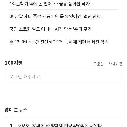
"K-굴착기 덕에 돈 벌어"… 금광 쏟아진 국가
벼 낱알 세다 풀썩… 공무원 목숨 앗아간 60년 관행
국민 초토화 일도 아냐… AI가 만든 '수퍼 무기'
李 "집 떠나는 건 잔인하다"더니, 세제 개편서 빠진 약속
100자평
도움말
삭제기준
많이 본 뉴스
1
서장훈, 28억에 산 양재역 빌딩 450억에 내놨다