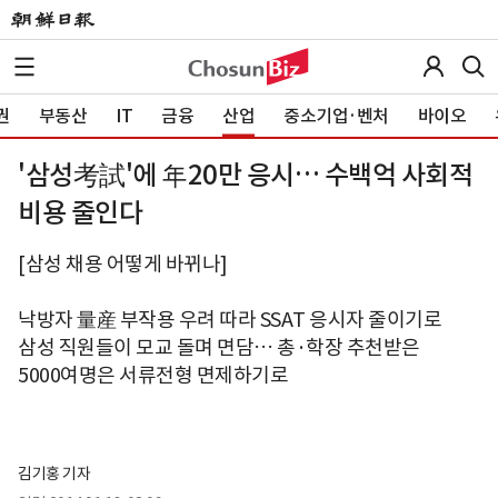
권
부동산
IT
금융
산업
중소기업·벤처
바이오
'삼성考試'에 年20만 응시… 수백억 사회적
비용 줄인다
[삼성 채용 어떻게 바뀌나]
낙방자 量産 부작용 우려 따라 SSAT 응시자 줄이기로
삼성 직원들이 모교 돌며 면담… 총·학장 추천받은
5000여명은 서류전형 면제하기로
김기홍 기자