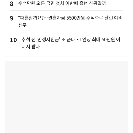
8
수백만원 오른 국민 첫차 아반떼 흥행 성공할까
9
"파혼할까요?…결혼자금 5500만원 주식으로 날린 예비
신부
10
추석 전 '민생지원금' 또 푼다…1인당 최대 50만원 어
디서 받나