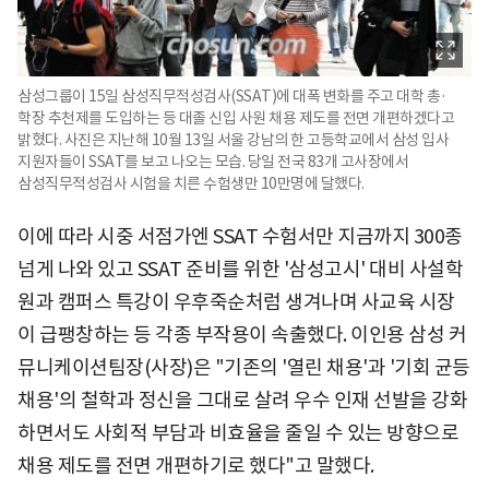
삼성그룹이 15일 삼성직무적성검사(SSAT)에 대폭 변화를 주고 대학 총·
학장 추천제를 도입하는 등 대졸 신입 사원 채용 제도를 전면 개편하겠다고
밝혔다. 사진은 지난해 10월 13일 서울 강남의 한 고등학교에서 삼성 입사
지원자들이 SSAT를 보고 나오는 모습. 당일 전국 83개 고사장에서
삼성직무적성검사 시험을 치른 수험생만 10만명에 달했다.
이에 따라 시중 서점가엔 SSAT 수험서만 지금까지 300종
넘게 나와 있고 SSAT 준비를 위한 '삼성고시' 대비 사설학
원과 캠퍼스 특강이 우후죽순처럼 생겨나며 사교육 시장
이 급팽창하는 등 각종 부작용이 속출했다. 이인용 삼성 커
뮤니케이션팀장(사장)은 "기존의 '열린 채용'과 '기회 균등
채용'의 철학과 정신을 그대로 살려 우수 인재 선발을 강화
하면서도 사회적 부담과 비효율을 줄일 수 있는 방향으로
채용 제도를 전면 개편하기로 했다"고 말했다.