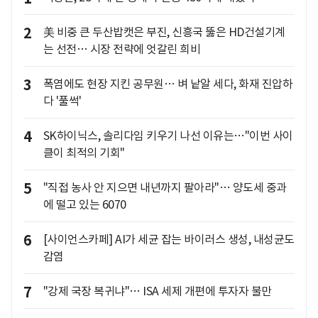
2
美 비중 큰 두산밥캣은 부진, 신흥국 뚫은 HD건설기계
는 선전… 시장 전략에 엇갈린 희비
3
폭염에도 현장 지킨 공무원… 벼 낱알 세다, 화재 진압하
다 '풀썩'
4
SK하이닉스, 솔리다임 키우기 나선 이유는…"이번 사이
클이 최적의 기회"
5
"직접 농사 안 지으면 내년까지 팔아라"… 양도세 중과
에 떨고 있는 6070
6
[사이언스카페] AI가 세균 잡는 바이러스 생성, 내성균도
감염
7
"강제 국장 복귀냐"… ISA 세제 개편에 투자자 불만