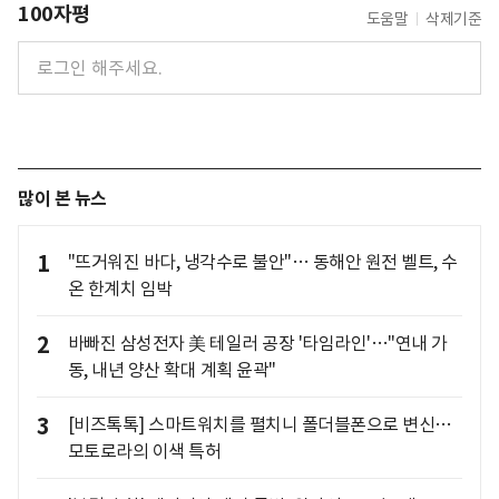
100자평
도움말
삭제기준
많이 본 뉴스
1
"뜨거워진 바다, 냉각수로 불안"… 동해안 원전 벨트, 수
온 한계치 임박
2
바빠진 삼성전자 美 테일러 공장 '타임라인'…"연내 가
동, 내년 양산 확대 계획 윤곽"
3
[비즈톡톡] 스마트워치를 펼치니 폴더블폰으로 변신…
모토로라의 이색 특허