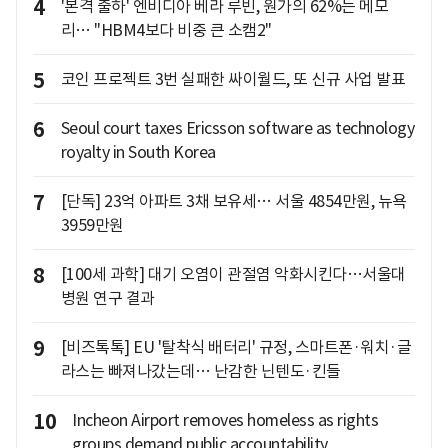
4
'본격 출하' 엔비디아 베라 루빈, 원가의 62%는 메모
리… "HBM4보다 비중 큰 소캠2"
5
코인 프로젝트 3번 실패한 싸이월드, 또 신규 사업 발표
6
Seoul court taxes Ericsson software as technology
royalty in South Korea
7
[단독] 23억 아파트 3채 보유세… 서울 4854만원, 뉴욕
3959만원
8
[100세 과학] 대기 오염이 관절염 악화시킨다…서울대
병원 연구 결과
9
[비즈톡톡] EU '탈착식 배터리' 규정, 스마트폰·워치·글
라스는 빠져나갔는데… 난감한 닌텐도·킨들
10
Incheon Airport removes homeless as rights
groups demand public accountability