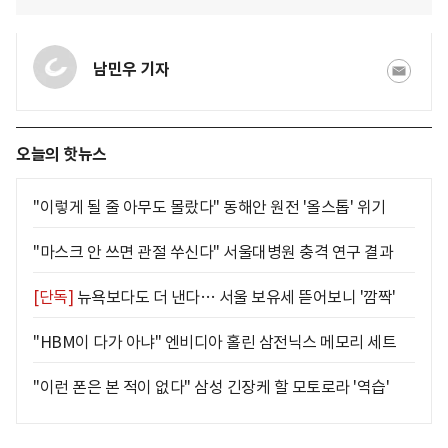
남민우 기자
오늘의 핫뉴스
"이렇게 될 줄 아무도 몰랐다" 동해안 원전 '올스톱' 위기
"마스크 안 쓰면 관절 쑤신다" 서울대병원 충격 연구 결과
[단독]
뉴욕보다도 더 낸다… 서울 보유세 뜯어보니 '깜짝'
"HBM이 다가 아냐" 엔비디아 홀린 삼전닉스 메모리 세트
"이런 폰은 본 적이 없다" 삼성 긴장케 할 모토로라 '역습'