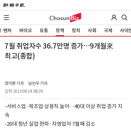
·벤처
바이오
유통
정책
정치
사회
국제
사이
7월 취업자수 36.7만명 증가…9개월來
최고(종합)
양이랑 기자
남민우 기자
입력
2013.08.14. 08:29
-서비스업·제조업 상용직 늘어‥40대 이상 취업 증가 지
속
-20대 청년 실업 한파·자영업자 7월째 감소