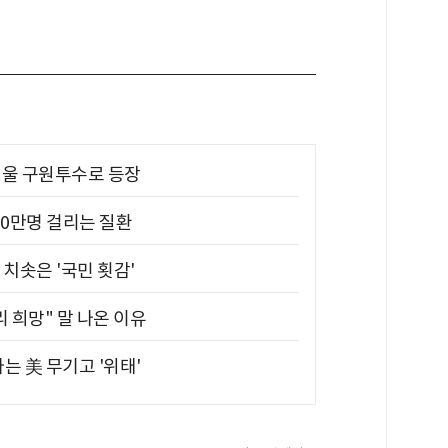
 띄울 구원투수로 등장
10만명 걸리는 질환
치솟은 '국민 횟감'
 희망" 말 나온 이유
는 美 무기고 '위태'