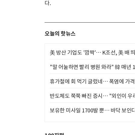
다.
오늘의 핫뉴스
美 방산 기업도 '깜짝'… K조선, 美 배
"말 어눌하면 빨리 병원 와라" 韓 매년 
휴가철에 회 먹기 글렀네… 폭염에 가격 
반도체도 쭉쭉 빠진 증시… "외인이 우리
보유한 미사일 1700발 뿐… 바닥 보인다