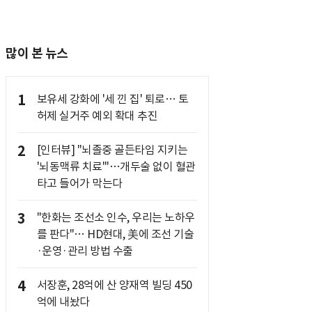
많이 본 뉴스
1
보유세 강화에 '세 낀 집' 퇴로… 토
허제 실거주 예외 확대 추진
2
[인터뷰] "뇌졸중 골든타임 지키는
'뇌동맥류 치료'"…개두술 없이 혈관
타고 들어가 막는다
3
"한화는 조선소 인수, 우리는 노하우
를 판다"… HD현대, 美에 조선 기술
·운영·관리 방법 수출
4
서장훈, 28억에 산 양재역 빌딩 450
억에 내놨다