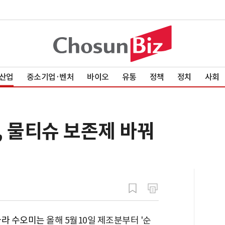
산업
중소기업·벤처
바이오
유통
정책
정치
사회
, 물티슈 보존제 바꿔
나라 수오미는
올해 5월10일 제조분부터 '순