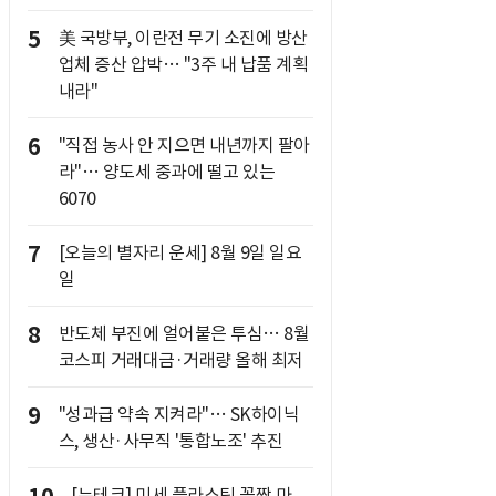
5
美 국방부, 이란전 무기 소진에 방산
업체 증산 압박… "3주 내 납품 계획
내라"
6
"직접 농사 안 지으면 내년까지 팔아
라"… 양도세 중과에 떨고 있는
6070
7
[오늘의 별자리 운세] 8월 9일 일요
일
8
반도체 부진에 얼어붙은 투심… 8월
코스피 거래대금·거래량 올해 최저
9
"성과급 약속 지켜라"… SK하이닉
스, 생산·사무직 '통합노조' 추진
[뉴테크] 미세 플라스틱 꼼짝 마,