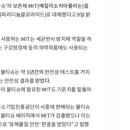
슈'의 보존제 MIT(
메칠이소치아졸리논
)를
세틸피리디늄클로라이드)로 대체했다고 9일 밝
사용하는 MIT는 세균번식 방지제 역할을 하
C는 구강청정제 등의 의약외품에도 사용되는
 물티슈는 약
1년간의
안전성 테스트를 거치
는 안전성 결과를
얻었다.
이 물티슈에 함유된 MIT도 기준치를 밑돌아
중소기업진흥공단이 시중에 판매되는 물티슈
 물티슈 베이직에서 MIT가 검출됐으나 이는
 '유해물질 안전' 판결을 받았다"고 말했