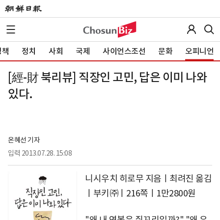
정책
정치
사회
국제
사이언스조선
문화
오피니언
[經-財 북리뷰] 직장인 고민, 답은 이미 나와
있다.
온혜선 기자
입력
2013.07.28. 15:08
니시우치 히로무 지음ㅣ최려진 옮김
ㅣ부키㈜ㅣ216쪽ㅣ1만2800원
"왜 내 연봉은 쥐꼬리일까?" "왜 우