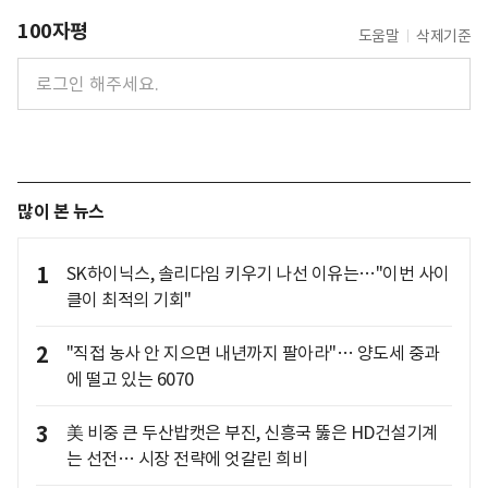
100자평
도움말
삭제기준
많이 본 뉴스
1
SK하이닉스, 솔리다임 키우기 나선 이유는…"이번 사이
클이 최적의 기회"
2
"직접 농사 안 지으면 내년까지 팔아라"… 양도세 중과
에 떨고 있는 6070
3
美 비중 큰 두산밥캣은 부진, 신흥국 뚫은 HD건설기계
는 선전… 시장 전략에 엇갈린 희비