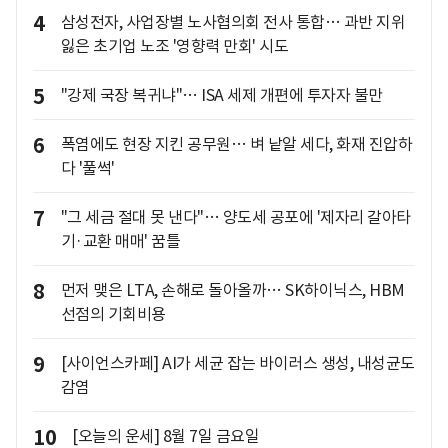
4
삼성전자, 사업장별 노사협의회 전사 통합… 과반 지위
잃은 초기업 노조 '영향력 만회' 시도
5
"강제 국장 복귀냐"… ISA 세제 개편에 투자자 불만
6
폭염에도 현장 지킨 공무원… 벼 낱알 세다, 화재 진압하
다 '풀썩'
7
"그 세금 절대 못 낸다"… 양도세 공포에 '제자리 갈아타
기·교환 매매' 꿈틀
8
먼저 맺은 LTA, 손해로 돌아올까… SK하이닉스, HBM
선점의 기회비용
9
[사이언스카페] AI가 세균 잡는 바이러스 생성, 내성균도
감염
10
[오늘의 운세] 8월 7일 금요일