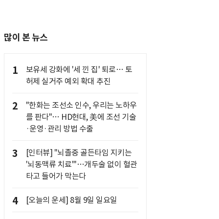
많이 본 뉴스
1
보유세 강화에 '세 낀 집' 퇴로… 토
허제 실거주 예외 확대 추진
2
"한화는 조선소 인수, 우리는 노하우
를 판다"… HD현대, 美에 조선 기술
·운영·관리 방법 수출
3
[인터뷰] "뇌졸중 골든타임 지키는
'뇌동맥류 치료'"…개두술 없이 혈관
타고 들어가 막는다
4
[오늘의 운세] 8월 9일 일요일