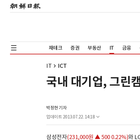
재테크
증권
부동산
IT
금융
IT
ICT
국내 대기업, 그린
박정현 기자
업데이트
2013.07.22. 14:18
삼성전자
(231,000원 ▲ 500 0.22%)
와
L