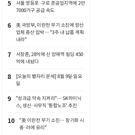
5
서울 영등포·구로 준공업지역에 2만
7000가구 공급 속도
6
美 국방부, 이란전 무기 소진에 방산
업체 증산 압박… "3주 내 납품 계획
내라"
7
서장훈, 28억에 산 양재역 빌딩 450
억에 내놨다
8
[오늘의 별자리 운세] 8월 9일 일요
일
9
"성과급 약속 지켜라"… SK하이닉
스, 생산·사무직 '통합노조' 추진
10
"美 이란전 무기 소진… 장기화 시
중·러에 유리"