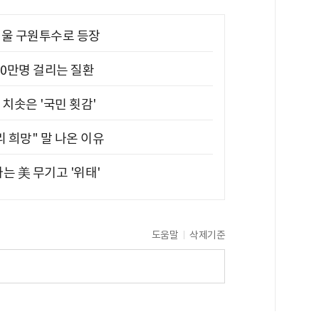
 띄울 구원투수로 등장
10만명 걸리는 질환
치솟은 '국민 횟감'
 희망" 말 나온 이유
는 美 무기고 '위태'
도움말
삭제기준