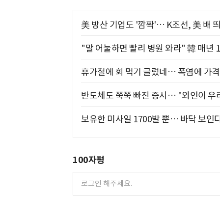
美 방산 기업도 '깜짝'… K조선, 美 배
"말 어눌하면 빨리 병원 와라" 韓 매년 
휴가철에 회 먹기 글렀네… 폭염에 가격 
반도체도 쭉쭉 빠진 증시… "외인이 우리
보유한 미사일 1700발 뿐… 바닥 보인다
100자평