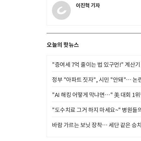
이진혁 기자
오늘의 핫뉴스
"증여세 7억 줄이는 법 있구먼!" 계산
정부 "아파트 짓자", 시민 "안돼"… 논란
"AI 해킹 어떻게 막냐면…" 美 대회 1
"도수치료 그거 하지 마세요~" 병원들
바람 가르는 보닛 장착… 세단 같은 승