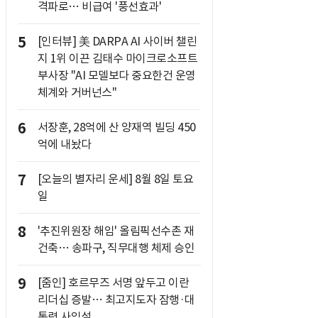
격파로… 비급여 '풍선효과'
5
[인터뷰] 美 DARPA AI 사이버 챌린
지 1위 이끈 김태수 마이크로소프트
부사장 "AI 모델보다 중요한건 운영
체계와 거버넌스"
6
서장훈, 28억에 산 양재역 빌딩 450
억에 내놨다
7
[오늘의 별자리 운세] 8월 8일 토요
일
8
'추진위원장 해임' 올림픽선수촌 재
건축… 송파구, 직무대행 체제 승인
9
[줌인] 호르무즈 서명 앞두고 이란
리더십 증발… 최고지도자 잠행·대
통령 사임설