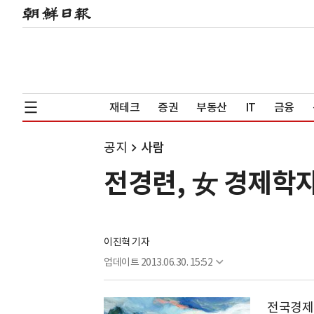
재테크
증권
부동산
IT
금융
공지
사람
전경련, 女 경제학자
이진혁 기자
업데이트
2013.06.30. 15:52
전국경제