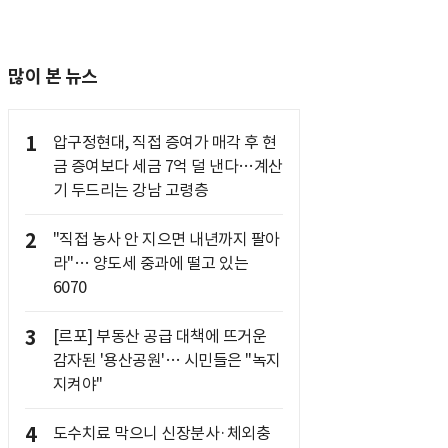
많이 본 뉴스
1
압구정현대, 직접 증여가 매각 후 현
금 증여보다 세금 7억 덜 낸다…계산
기 두드리는 강남 고령층
2
"직접 농사 안 지으면 내년까지 팔아
라"… 양도세 중과에 떨고 있는
6070
3
[르포] 부동산 공급 대책에 뜨거운
감자된 '용산공원'… 시민들은 "녹지
지켜야"
4
도수치료 막으니 신장분사·체외충