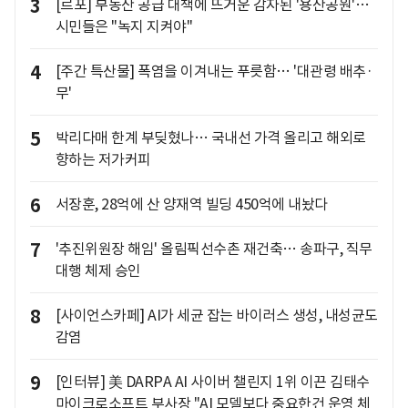
3
[르포] 부동산 공급 대책에 뜨거운 감자된 '용산공원'…
시민들은 "녹지 지켜야"
4
[주간 특산물] 폭염을 이겨내는 푸릇함… '대관령 배추·
무'
5
박리다매 한계 부딪혔나… 국내선 가격 올리고 해외로
향하는 저가커피
6
서장훈, 28억에 산 양재역 빌딩 450억에 내놨다
7
'추진위원장 해임' 올림픽선수촌 재건축… 송파구, 직무
대행 체제 승인
8
[사이언스카페] AI가 세균 잡는 바이러스 생성, 내성균도
감염
9
[인터뷰] 美 DARPA AI 사이버 챌린지 1위 이끈 김태수
마이크로소프트 부사장 "AI 모델보다 중요한건 운영 체