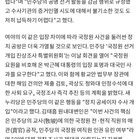
렵다"며 "민주당의 공명 선거 활동을 감금 행위로 규정했
고 수사기관의 증거인멸 시도에 대해서 불기소한 것도 도
저히 납득하기 어렵다"고 했다.
여야의 이 같은 입장 차이에 따라 국정원 사건을 둘러싼 정
치 공방은 더욱 가열될 것으로 보인다. 민주당 '국정원 선거
개입 진상조사 특별위원회'는 이날 회견을 열어 "국정원
요원을 비호해 온 박근혜 대통령의 입장 표명과 대국민 사
과를 요구한다"고 했다. 이와 함께 황교안 법무부 장관에
대한 해임 건의안 제출 검토, 곽상도 청와대 민정수석에 대
한 사퇴 요구, 국정조사 즉각 추진 등의 계획을 밝혔다. 새
누리당은 민주당의 이 같은 행동을 "정치 공세이자 수사 개
입"이라고 했다. 김태흠 원내대변인은 "이번 사건의 핵심
은 민주당의 교사(敎唆)에 의한 국정원 전·현직 직원의 매
관(賣官) 공작, 민주당의 국정원 여직원 인권 유린 여부"라