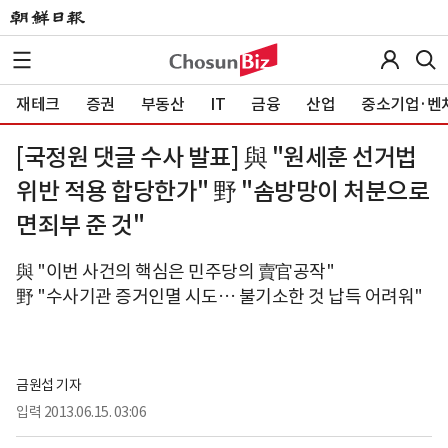
재테크
증권
부동산
IT
금융
산업
중소기업·벤
[국정원 댓글 수사 발표] 與 "원세훈 선거법
위반 적용 합당한가" 野 "솜방망이 처분으로
면죄부 준 것"
與 "이번 사건의 핵심은 민주당의 賣官공작"
野 "수사기관 증거인멸 시도… 불기소한 것 납득 어려워"
금원섭 기자
입력
2013.06.15. 03:06