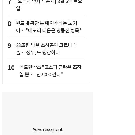
7
[오늘의 별자리 운세] 8월 6일 목요
일
8
반도체 공장 통째 인수하는 노키
아… "메모리 다음은 광통신 병목"
9
23조원 남은 소상공인 코로나 대
출… 정부, 또 탕감하나
10
골드만삭스 "코스피 급락은 조정
일 뿐…1만2000 간다"