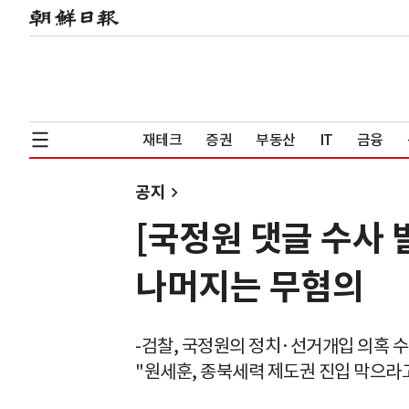
재테크
증권
부동산
IT
금융
공지
[국정원 댓글 수사 
나머지는 무혐의
-검찰, 국정원의 정치·선거개입 의혹 
"원세훈, 종북세력 제도권 진입 막으라