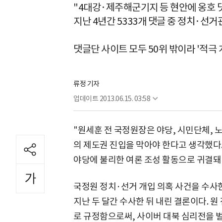
"4대강·제주해군기지 등 현안에 옹호 
지난 4년간 5333개 댓글 중 정치·선거관
댓글단 사이트 모두 50위 밖이라 '적극 
류정 기자
업데이트
2013.06.15. 03:58
"원세훈 전 국정원장은 야당, 시민단체,
의 제도권 진입을 막아야 한다고 생각했다.
야당에 불리한 여론 조성 활동으로 귀결돼 
국정원 정치·선거 개입 의혹 사건을 수사
지난 두 달간 수사한 뒤 내린 결론이다. 
로 규정함으로써, 사이버 대북 심리전을 