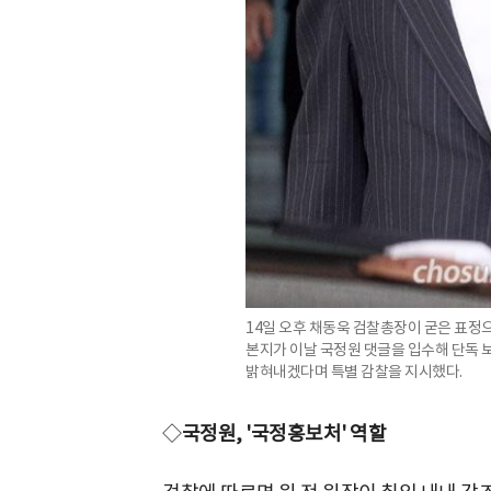
14일 오후 채동욱 검찰총장이 굳은 표정
본지가 이날 국정원 댓글을 입수해 단독 
밝혀내겠다며 특별 감찰을 지시했다.
◇
국정원, '국정홍보처' 역할