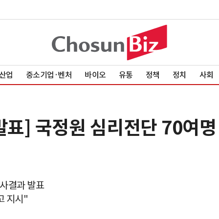
산업
중소기업·벤처
바이오
유통
정책
정치
사회
발표] 국정원 심리전단 70여명
수사결과 발표
고 지시"