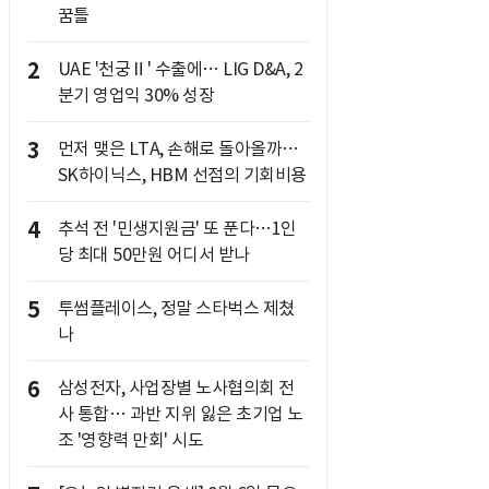
꿈틀
2
UAE '천궁Ⅱ' 수출에… LIG D&A, 2
분기 영업익 30% 성장
3
먼저 맺은 LTA, 손해로 돌아올까…
SK하이닉스, HBM 선점의 기회비용
4
추석 전 '민생지원금' 또 푼다…1인
당 최대 50만원 어디서 받나
5
투썸플레이스, 정말 스타벅스 제쳤
나
6
삼성전자, 사업장별 노사협의회 전
사 통합… 과반 지위 잃은 초기업 노
조 '영향력 만회' 시도