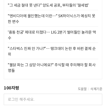
"그 세금 절대 못 낸다" 양도세 공포, 부자들의 '절세법'
"엔비디아에 올인했는데 이런…" SK하이닉스가 예상치 못
한 변수
'중동 천궁' 제대로 터졌다… LIG 2분기 벌어들인 놀라운 액
수
"스타벅스 진짜 안 가나?"… 탱크데이 논란 후 바뀐 결제 순
위
"불닭 파는 그 삼양 아니에요?" 주식할 때 주의해야 할 회사
명들
100자평
도움말
삭제기준