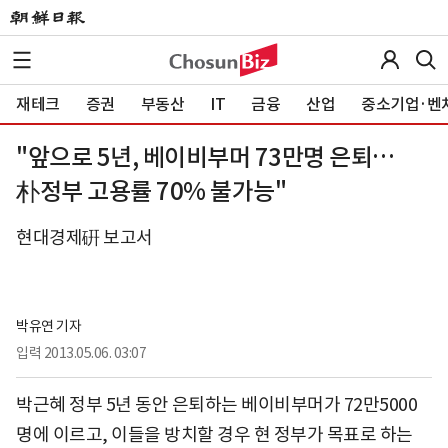
재테크
증권
부동산
IT
금융
산업
중소기업·벤
"앞으로 5년, 베이비부머 73만명 은퇴…
朴정부 고용률 70% 불가능"
현대경제硏 보고서
박유연 기자
입력
2013.05.06. 03:07
박근혜 정부 5년 동안 은퇴하는 베이비부머가 72만5000
명에 이르고, 이들을 방치할 경우 현 정부가 목표로 하는