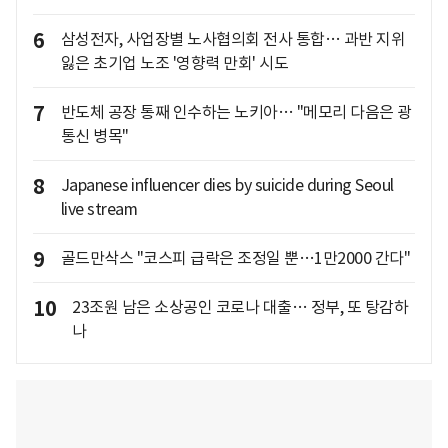
6
삼성전자, 사업장별 노사협의회 전사 통합… 과반 지위
잃은 초기업 노조 '영향력 만회' 시도
7
반도체 공장 통째 인수하는 노키아… "메모리 다음은 광
통신 병목"
8
Japanese influencer dies by suicide during Seoul
live stream
9
골드만삭스 "코스피 급락은 조정일 뿐…1만2000 간다"
10
23조원 남은 소상공인 코로나 대출… 정부, 또 탕감하
나