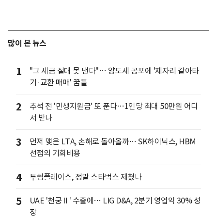
많이 본 뉴스
1
"그 세금 절대 못 낸다"… 양도세 공포에 '제자리 갈아타
기·교환 매매' 꿈틀
2
추석 전 '민생지원금' 또 푼다…1인당 최대 50만원 어디
서 받나
3
먼저 맺은 LTA, 손해로 돌아올까… SK하이닉스, HBM
선점의 기회비용
4
투썸플레이스, 정말 스타벅스 제쳤나
5
UAE '천궁Ⅱ' 수출에… LIG D&A, 2분기 영업익 30% 성
장