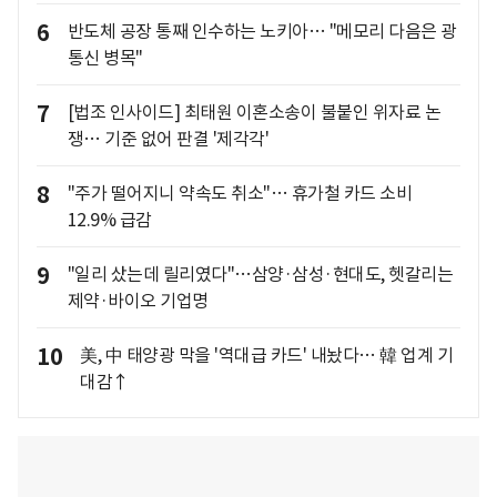
6
반도체 공장 통째 인수하는 노키아… "메모리 다음은 광
통신 병목"
7
[법조 인사이드] 최태원 이혼소송이 불붙인 위자료 논
쟁… 기준 없어 판결 '제각각'
8
"주가 떨어지니 약속도 취소"… 휴가철 카드 소비
12.9% 급감
9
"일리 샀는데 릴리였다"…삼양·삼성·현대도, 헷갈리는
제약·바이오 기업명
10
美, 中 태양광 막을 '역대급 카드' 내놨다… 韓 업계 기
대감↑