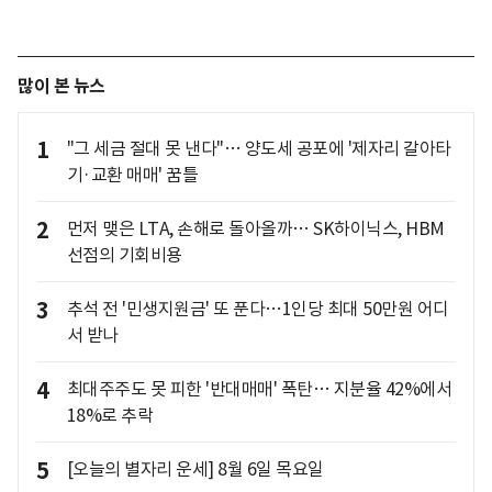
많이 본 뉴스
1
"그 세금 절대 못 낸다"… 양도세 공포에 '제자리 갈아타
기·교환 매매' 꿈틀
2
먼저 맺은 LTA, 손해로 돌아올까… SK하이닉스, HBM
선점의 기회비용
3
추석 전 '민생지원금' 또 푼다…1인당 최대 50만원 어디
서 받나
4
최대주주도 못 피한 '반대매매' 폭탄… 지분율 42%에서
18%로 추락
5
[오늘의 별자리 운세] 8월 6일 목요일