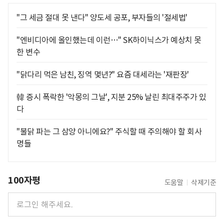
"그 세금 절대 못 낸다" 양도세 공포, 부자들의 '절세법'
"엔비디아에 올인했는데 이런…" SK하이닉스가 예상치 못
한 변수
"닭다리 먹은 남친, 징역 몇년?" 요즘 대세라는 '재판장'
韓 증시 폭락한 '악몽의 그날', 지분 25% 날린 최대주주가 있
다
"불닭 파는 그 삼양 아니에요?" 주식할 때 주의해야 할 회사
명들
100자평
도움말
삭제기준