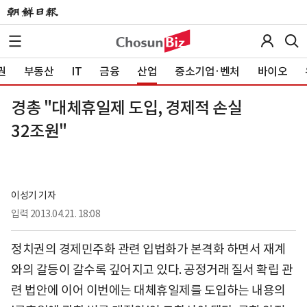
권
부동산
IT
금융
산업
중소기업·벤처
바이오
경총 "대체휴일제 도입, 경제적 손실
32조원"
이성기 기자
입력
2013.04.21. 18:08
정치권의 경제민주화 관련 입법화가 본격화 하면서 재계
와의 갈등이 갈수록 깊어지고 있다. 공정거래 질서 확립 관
련 법안에 이어 이번에는 대체휴일제를 도입하는 내용의