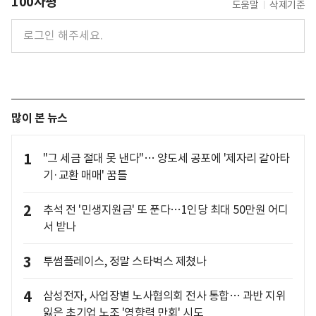
100자평
도움말
삭제기준
많이 본 뉴스
1
"그 세금 절대 못 낸다"… 양도세 공포에 '제자리 갈아타
기·교환 매매' 꿈틀
2
추석 전 '민생지원금' 또 푼다…1인당 최대 50만원 어디
서 받나
3
투썸플레이스, 정말 스타벅스 제쳤나
4
삼성전자, 사업장별 노사협의회 전사 통합… 과반 지위
잃은 초기업 노조 '영향력 만회' 시도