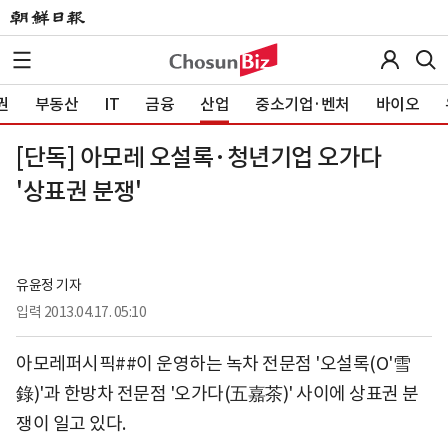
권
부동산
IT
금융
산업
중소기업·벤처
바이오
[단독] 아모레 오설록·청년기업 오가다
'상표권 분쟁'
유윤정 기자
입력
2013.04.17. 05:10
아모레퍼시픽##이 운영하는 녹차 전문점 '오설록(O'雪
錄)'과 한방차 전문점 '오가다(五嘉茶)' 사이에 상표권 분
쟁이 일고 있다.