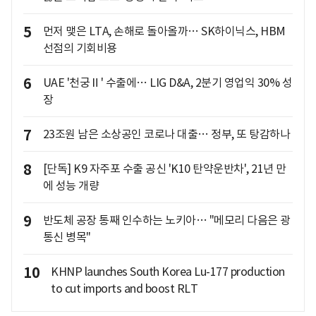
5
먼저 맺은 LTA, 손해로 돌아올까… SK하이닉스, HBM
선점의 기회비용
6
UAE '천궁Ⅱ' 수출에… LIG D&A, 2분기 영업익 30% 성
장
7
23조원 남은 소상공인 코로나 대출… 정부, 또 탕감하나
8
[단독] K9 자주포 수출 공신 'K10 탄약운반차', 21년 만
에 성능 개량
9
반도체 공장 통째 인수하는 노키아… "메모리 다음은 광
통신 병목"
10
KHNP launches South Korea Lu-177 production
to cut imports and boost RLT