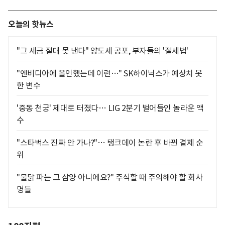
오늘의 핫뉴스
"그 세금 절대 못 낸다" 양도세 공포, 부자들의 '절세법'
"엔비디아에 올인했는데 이런…" SK하이닉스가 예상치 못
한 변수
'중동 천궁' 제대로 터졌다… LIG 2분기 벌어들인 놀라운 액
수
"스타벅스 진짜 안 가나?"… 탱크데이 논란 후 바뀐 결제 순
위
"불닭 파는 그 삼양 아니에요?" 주식할 때 주의해야 할 회사
명들