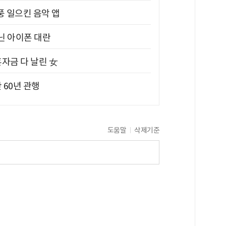
풍 일으킨 음악 앱
아닌 아이폰 대란
혼자금 다 날린 女
 60년 관행
도움말
삭제기준