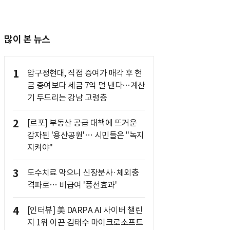
많이 본 뉴스
1
압구정현대, 직접 증여가 매각 후 현
금 증여보다 세금 7억 덜 낸다…계산
기 두드리는 강남 고령층
2
[르포] 부동산 공급 대책에 뜨거운
감자된 '용산공원'… 시민들은 "녹지
지켜야"
3
도수치료 막으니 신장분사·체외충
격파로… 비급여 '풍선효과'
4
[인터뷰] 美 DARPA AI 사이버 챌린
지 1위 이끈 김태수 마이크로소프트