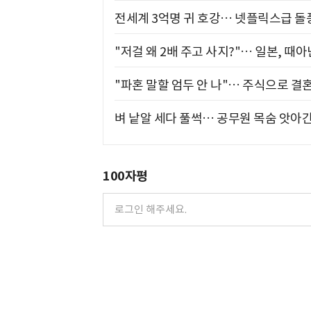
전세계 3억명 귀 호강… 넷플릭스급 돌
"저걸 왜 2배 주고 사지?"… 일본, 때
"파혼 말할 엄두 안 나"… 주식으로 결
벼 낱알 세다 풀썩… 공무원 목숨 앗아간
100자평