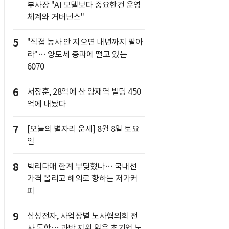
부사장 "AI 모델보다 중요한건 운영
체계와 거버넌스"
5
"직접 농사 안 지으면 내년까지 팔아
라"… 양도세 중과에 떨고 있는
6070
6
서장훈, 28억에 산 양재역 빌딩 450
억에 내놨다
7
[오늘의 별자리 운세] 8월 8일 토요
일
8
박리다매 한계 부딪혔나… 국내선
가격 올리고 해외로 향하는 저가커
피
9
삼성전자, 사업장별 노사협의회 전
사 통합… 과반 지위 잃은 초기업 노