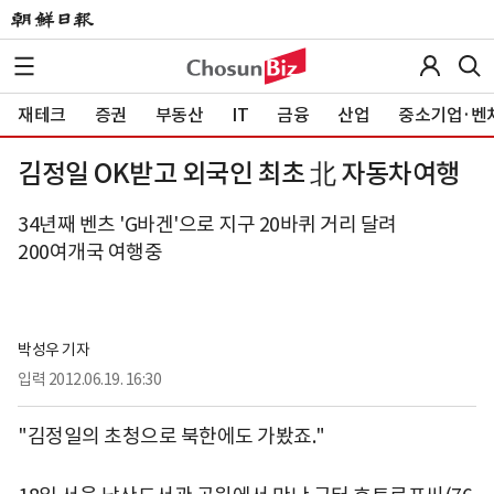
재테크
증권
부동산
IT
금융
산업
중소기업·벤
김정일 OK받고 외국인 최초 北 자동차여행
34년째 벤츠 'G바겐'으로 지구 20바퀴 거리 달려
200여개국 여행중
박성우 기자
입력
2012.06.19. 16:30
"김정일의 초청으로 북한에도 가봤죠."