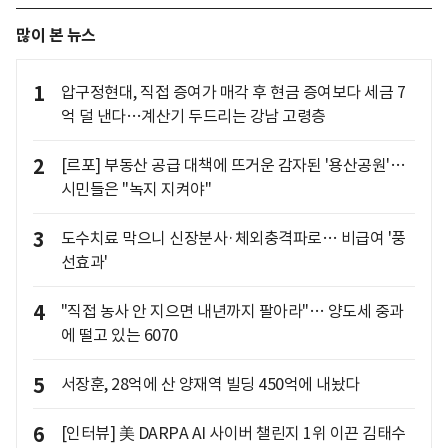
많이 본 뉴스
1
압구정현대, 직접 증여가 매각 후 현금 증여보다 세금 7
억 덜 낸다…계산기 두드리는 강남 고령층
2
[르포] 부동산 공급 대책에 뜨거운 감자된 '용산공원'…
시민들은 "녹지 지켜야"
3
도수치료 막으니 신장분사·체외충격파로… 비급여 '풍
선효과'
4
"직접 농사 안 지으면 내년까지 팔아라"… 양도세 중과
에 떨고 있는 6070
5
서장훈, 28억에 산 양재역 빌딩 450억에 내놨다
6
[인터뷰] 美 DARPA AI 사이버 챌린지 1위 이끈 김태수