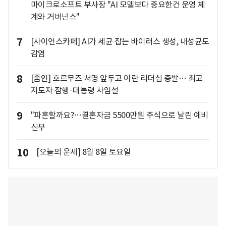
마이크로소프트 부사장 "AI 모델보다 중요한건 운영 체
계와 거버넌스"
7
[사이언스카페] AI가 세균 잡는 바이러스 생성, 내성균도
감염
8
[줌인] 호르무즈 서명 앞두고 이란 리더십 증발… 최고
지도자 잠행·대통령 사임설
9
"파혼할까요?…결혼자금 5500만원 주식으로 날린 예비
신부
10
[오늘의 운세] 8월 8일 토요일