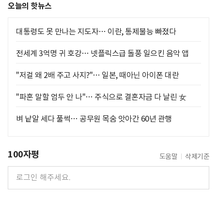
오늘의 핫뉴스
대통령도 못 만나는 지도자… 이란, 통제불능 빠졌다
전세계 3억명 귀 호강… 넷플릭스급 돌풍 일으킨 음악 앱
"저걸 왜 2배 주고 사지?"… 일본, 때아닌 아이폰 대란
"파혼 말할 엄두 안 나"… 주식으로 결혼자금 다 날린 女
벼 낱알 세다 풀썩… 공무원 목숨 앗아간 60년 관행
100자평
도움말
삭제기준