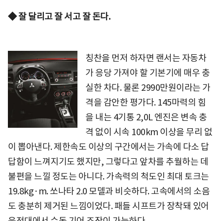
◆ 잘 달리고 잘 서고 잘 돈다.
칭찬을 먼저 하자면 랜서는 자동차
가 응당 가져야 할 기본기에 매우 충
실한 차다. 물론 2990만원이라는 가
격을 감안한 평가다. 145마력의 힘
을 내는 4기통 2,0L 엔진은 변속 충
격 없이 시속 100km 이상을 무리 없
이 뽑아낸다. 제한속도 이상의 구간에서는 가속에 다소 답
답함이 느껴지기도 했지만, 그렇다고 앞차를 추월하는 데
불편을 느낄 정도는 아니다. 가속력의 척도인 최대 토크는
19.8kg·m. 쏘나타 2.0 모델과 비슷하다. 고속에서의 소음
도 충분히 제거된 느낌이었다. 패들 시프트가 장착돼 있어
운전대에서 수동 기어 조작이 가능하다.