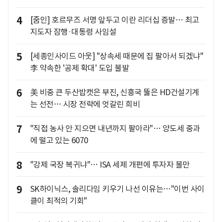
4
[줌인] 호르무즈 서명 앞두고 이란 리더십 증발… 최고
지도자 잠행·대통령 사임설
5
[세종인사이드 아웃] "상속세 때문에 집 팔아서 되겠냐"
李 약속한 '공제 확대' 도입 불발
6
美 비중 큰 두산밥캣은 부진, 신흥국 뚫은 HD건설기계
는 선전… 시장 전략에 엇갈린 희비
7
"직접 농사 안 지으면 내년까지 팔아라"… 양도세 중과
에 떨고 있는 6070
8
"강제 국장 복귀냐"… ISA 세제 개편에 투자자 불만
9
SK하이닉스, 솔리다임 키우기 나선 이유는…"이번 사이
클이 최적의 기회"