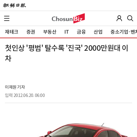
재테크
증권
부동산
IT
금융
산업
중소기업·벤
첫인상 '평범' 탈수록 '진국' 2000만원대 이
차
이재원 기자
입력
2012.06.20. 06:00