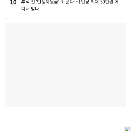
10
추석 전 '민생지원금' 또 푼다…1인당 최대 50만원 어
디서 받나