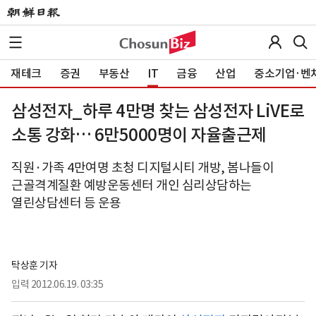
재테크
증권
부동산
IT
금융
산업
중소기업·벤
삼성전자_하루 4만명 찾는 삼성전자 LiVE로
소통 강화… 6만5000명이 자율출근제
직원·가족 4만여명 초청 디지털시티 개방, 봄나들이
근골격계질환 예방운동센터 개인 심리상담하는
열린상담센터 등 운용
탁상훈 기자
입력
2012.06.19. 03:35