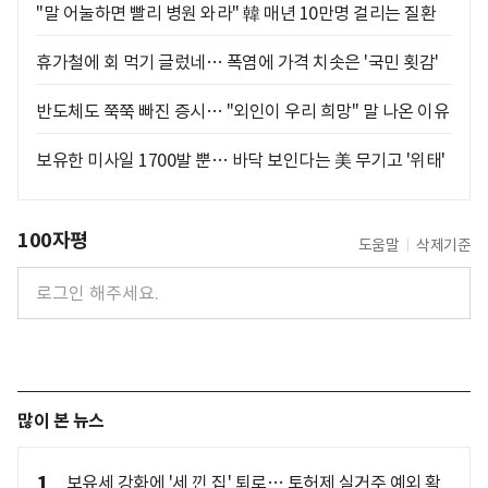
"말 어눌하면 빨리 병원 와라" 韓 매년 10만명 걸리는 질환
휴가철에 회 먹기 글렀네… 폭염에 가격 치솟은 '국민 횟감'
반도체도 쭉쭉 빠진 증시… "외인이 우리 희망" 말 나온 이유
보유한 미사일 1700발 뿐… 바닥 보인다는 美 무기고 '위태'
100자평
도움말
삭제기준
많이 본 뉴스
1
보유세 강화에 '세 낀 집' 퇴로… 토허제 실거주 예외 확