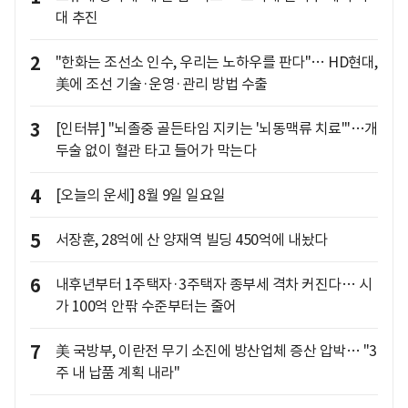
대 추진
2
"한화는 조선소 인수, 우리는 노하우를 판다"… HD현대,
美에 조선 기술·운영·관리 방법 수출
3
[인터뷰] "뇌졸중 골든타임 지키는 '뇌동맥류 치료'"…개
두술 없이 혈관 타고 들어가 막는다
4
[오늘의 운세] 8월 9일 일요일
5
서장훈, 28억에 산 양재역 빌딩 450억에 내놨다
6
내후년부터 1주택자·3주택자 종부세 격차 커진다… 시
가 100억 안팎 수준부터는 줄어
7
美 국방부, 이란전 무기 소진에 방산업체 증산 압박… "3
주 내 납품 계획 내라"