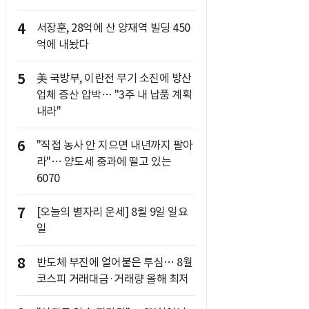
4
서장훈, 28억에 산 양재역 빌딩 450
억에 내놨다
5
美 국방부, 이란전 무기 소진에 방산
업체 증산 압박… "3주 내 납품 계획
내라"
6
"직접 농사 안 지으면 내년까지 팔아
라"… 양도세 중과에 떨고 있는
6070
7
[오늘의 별자리 운세] 8월 9일 일요
일
8
반도체 부진에 얼어붙은 투심… 8월
코스피 거래대금·거래량 올해 최저