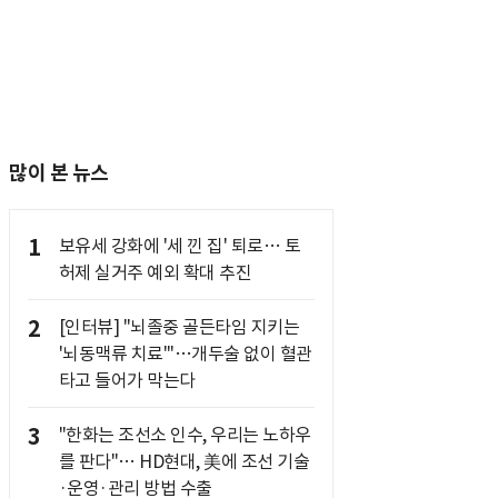
많이 본 뉴스
1
보유세 강화에 '세 낀 집' 퇴로… 토
허제 실거주 예외 확대 추진
2
[인터뷰] "뇌졸중 골든타임 지키는
'뇌동맥류 치료'"…개두술 없이 혈관
타고 들어가 막는다
3
"한화는 조선소 인수, 우리는 노하우
를 판다"… HD현대, 美에 조선 기술
·운영·관리 방법 수출