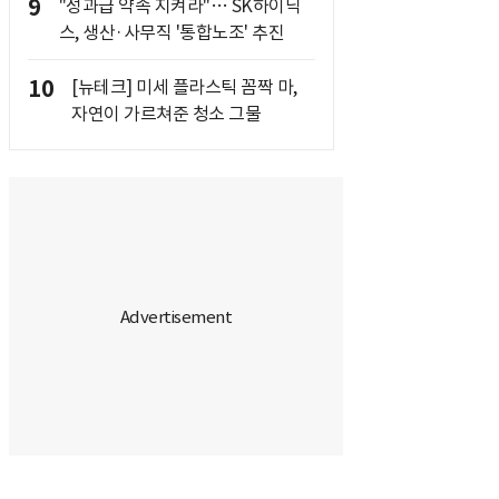
9
"성과급 약속 지켜라"… SK하이닉
스, 생산·사무직 '통합노조' 추진
10
[뉴테크] 미세 플라스틱 꼼짝 마,
자연이 가르쳐준 청소 그물