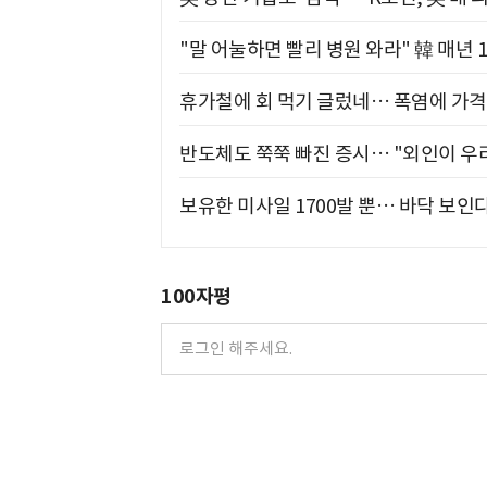
"말 어눌하면 빨리 병원 와라" 韓 매년 
휴가철에 회 먹기 글렀네… 폭염에 가격 
반도체도 쭉쭉 빠진 증시… "외인이 우리
보유한 미사일 1700발 뿐… 바닥 보인다
100자평