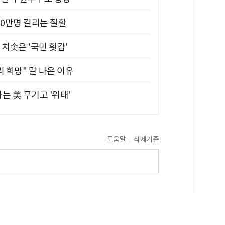
10만명 걸리는 질환
치솟은 '국민 횟감'
 희망" 말 나온 이유
는 美 무기고 '위태'
도움말
삭제기준