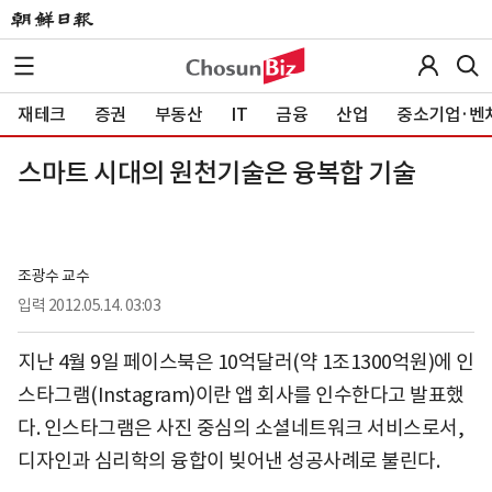
재테크
증권
부동산
IT
금융
산업
중소기업·벤
스마트 시대의 원천기술은 융복합 기술
조광수 교수
입력
2012.05.14. 03:03
지난 4월 9일 페이스북은 10억달러(약 1조1300억원)에 인
스타그램(Instagram)이란 앱 회사를 인수한다고 발표했
다. 인스타그램은 사진 중심의 소셜네트워크 서비스로서,
디자인과 심리학의 융합이 빚어낸 성공사례로 불린다.