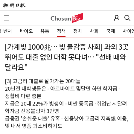
·벤처
바이오
유통
정책
정치
사회
국제
사이
[가계빚 1000兆… 빚 불감증 사회] 과외 3곳
뛰어도 대출 없인 대학 못다녀… "선배 때와
달라요"
[3] 고금리 대출로 살아가는 20대들
20년전 대학생들은 - 아르바이트 몇달만 하면 학자금·
생활비 마련 충분
지금은 20대 22%가 빚쟁이 - 비싼 등록금·취업난 시달려
학자금 신용불량자 3만명
금융권 '손쉬운 대출' 유혹 - 신용낮아 고금리 저축銀 이용,
빚 내서 명품 과소비하기도