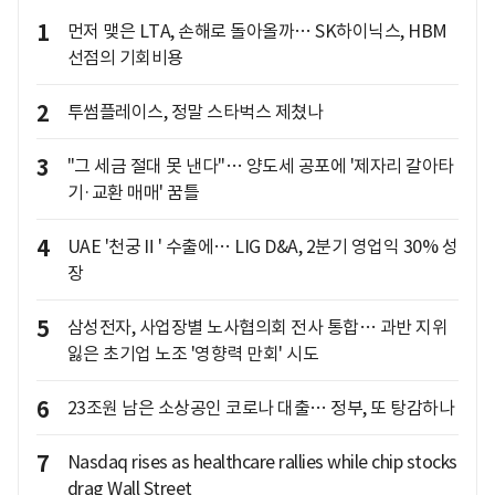
1
먼저 맺은 LTA, 손해로 돌아올까… SK하이닉스, HBM
선점의 기회비용
2
투썸플레이스, 정말 스타벅스 제쳤나
3
"그 세금 절대 못 낸다"… 양도세 공포에 '제자리 갈아타
기·교환 매매' 꿈틀
4
UAE '천궁Ⅱ' 수출에… LIG D&A, 2분기 영업익 30% 성
장
5
삼성전자, 사업장별 노사협의회 전사 통합… 과반 지위
잃은 초기업 노조 '영향력 만회' 시도
6
23조원 남은 소상공인 코로나 대출… 정부, 또 탕감하나
7
Nasdaq rises as healthcare rallies while chip stocks
drag Wall Street