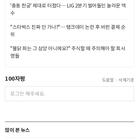
'중동 천궁' 제대로 터졌다… LIG 2분기 벌어들인 놀라운 액
수
"스타벅스 진짜 안 가나?"… 탱크데이 논란 후 바뀐 결제 순
위
"불닭 파는 그 삼양 아니에요?" 주식할 때 주의해야 할 회사
명들
100자평
도움말
삭제기준
많이 본 뉴스