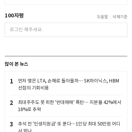
100자평
도움말
삭제기준
많이 본 뉴스
1
먼저 맺은 LTA, 손해로 돌아올까… SK하이닉스, HBM
선점의 기회비용
2
최대주주도 못 피한 '반대매매' 폭탄… 지분율 42%에서
18%로 추락
3
추석 전 '민생지원금' 또 푼다…1인당 최대 50만원 어디
서 받나