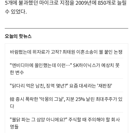
5개에 불과했던 마이크로 지점을 2009년에 850개로 늘릴
수 있었다.
오늘의 핫뉴스
바람폈는데 위자료가 고작? 최태원 이혼소송이 불 붙인 논쟁
"엔비디아에 올인했는데 이런…" SK하이닉스가 예상치 못
한 변수
"닭다리 먹은 남친, 징역 몇년?" 요즘 대세라는 '재판장'
韓 증시 폭락한 '악몽의 그날', 지분 25% 날린 최대주주가 있
다
"불닭 파는 그 삼양 아니에요?" 주식할 때 주의해야 할 회사
명들