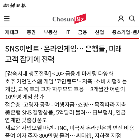
재테크
증권
부동산
IT
금융
산업
중소기업·벤
SNS이벤트·온라인게임… 은행들, 미래
고객 잡기에 전력
[감속시대 생존전략] <10> 금융계 마케팅 다양화
호주 커먼웰스銀 게임 '코인랜드' - 저축·소비 체험하는
게임, 교육 효과 크자 학부모도 호응… 8개월간 어린이
10만명 게임 참가
젊은층·고령자 공략 - 여행자금·쇼핑… 목적따라 저축
美은행 SNS 결합상품, 5억달러 몰려… 日보험사, 연금
연계한 맞춤상품도
새로운 사업모델 마련 - ING, 미국서 온라인은행 변신 비용
줄여 이자 주자 800만명 몰려… 씨티銀, 지하철 지점