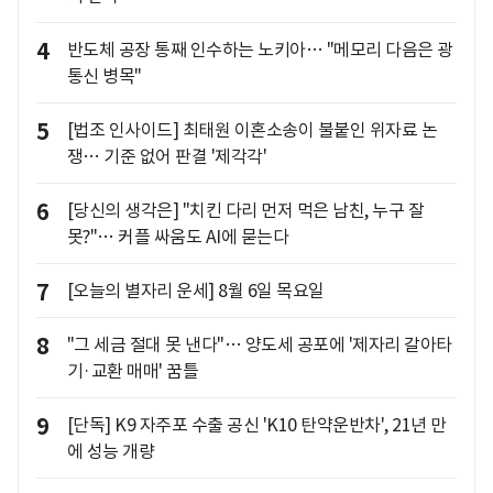
4
반도체 공장 통째 인수하는 노키아… "메모리 다음은 광
통신 병목"
5
[법조 인사이드] 최태원 이혼소송이 불붙인 위자료 논
쟁… 기준 없어 판결 '제각각'
6
[당신의 생각은] "치킨 다리 먼저 먹은 남친, 누구 잘
못?"… 커플 싸움도 AI에 묻는다
7
[오늘의 별자리 운세] 8월 6일 목요일
8
"그 세금 절대 못 낸다"… 양도세 공포에 '제자리 갈아타
기·교환 매매' 꿈틀
9
[단독] K9 자주포 수출 공신 'K10 탄약운반차', 21년 만
에 성능 개량